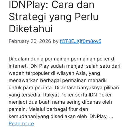
IDNPlay: Cara dan
Strategi yang Perlu
Diketahui
February 26, 2026
by
fOT8EJXjf0m8ov5
Di dalam dunia permainan permainan poker di
internet, IDN Play sudah menjadi salah satu dari
wadah terpopuler di wilayah Asia, yang
menawarkan berbagai permainan menarik
untuk para pecinta. Di antara banyaknya pilihan
yang tersedia, Rakyat Poker serta IDN Poker
menjadi dua buah nama sering dibahas oleh
pemain. Melalui berbagai fitur dan
kemudahan|yang disediakan oleh IDNPlay, …
Read more