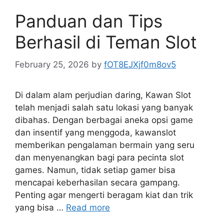
Panduan dan Tips
Berhasil di Teman Slot
February 25, 2026
by
fOT8EJXjf0m8ov5
Di dalam alam perjudian daring, Kawan Slot
telah menjadi salah satu lokasi yang banyak
dibahas. Dengan berbagai aneka opsi game
dan insentif yang menggoda, kawanslot
memberikan pengalaman bermain yang seru
dan menyenangkan bagi para pecinta slot
games. Namun, tidak setiap gamer bisa
mencapai keberhasilan secara gampang.
Penting agar mengerti beragam kiat dan trik
yang bisa …
Read more