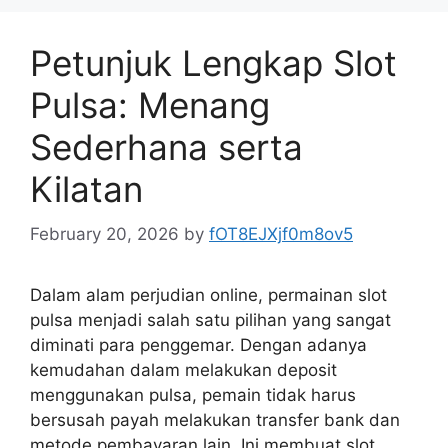
Petunjuk Lengkap Slot
Pulsa: Menang
Sederhana serta
Kilatan
February 20, 2026
by
fOT8EJXjf0m8ov5
Dalam alam perjudian online, permainan slot
pulsa menjadi salah satu pilihan yang sangat
diminati para penggemar. Dengan adanya
kemudahan dalam melakukan deposit
menggunakan pulsa, pemain tidak harus
bersusah payah melakukan transfer bank dan
metode pembayaran lain. Ini membuat slot