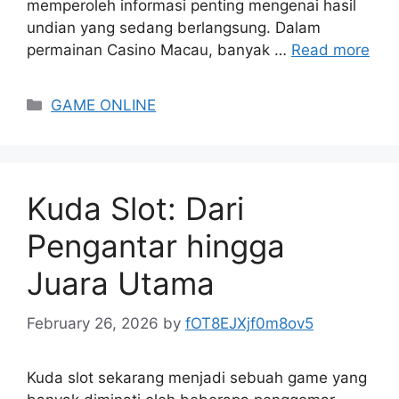
memperoleh informasi penting mengenai hasil
undian yang sedang berlangsung. Dalam
permainan Casino Macau, banyak …
Read more
Categories
GAME ONLINE
Kuda Slot: Dari
Pengantar hingga
Juara Utama
February 26, 2026
by
fOT8EJXjf0m8ov5
Kuda slot sekarang menjadi sebuah game yang