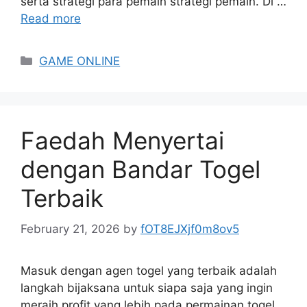
serta strategi para pemain strategi pemain. Di …
Read more
Categories
GAME ONLINE
Faedah Menyertai
dengan Bandar Togel
Terbaik
February 21, 2026
by
fOT8EJXjf0m8ov5
Masuk dengan agen togel yang terbaik adalah
langkah bijaksana untuk siapa saja yang ingin
meraih profit yang lebih pada permainan togel .