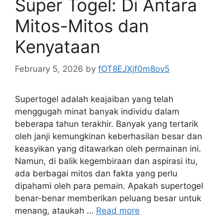
Super Togel: Di Antara
Mitos-Mitos dan
Kenyataan
February 5, 2026
by
fOT8EJXjf0m8ov5
Supertogel adalah keajaiban yang telah
menggugah minat banyak individu dalam
beberapa tahun terakhir. Banyak yang tertarik
oleh janji kemungkinan keberhasilan besar dan
keasyikan yang ditawarkan oleh permainan ini.
Namun, di balik kegembiraan dan aspirasi itu,
ada berbagai mitos dan fakta yang perlu
dipahami oleh para pemain. Apakah supertogel
benar-benar memberikan peluang besar untuk
menang, ataukah …
Read more