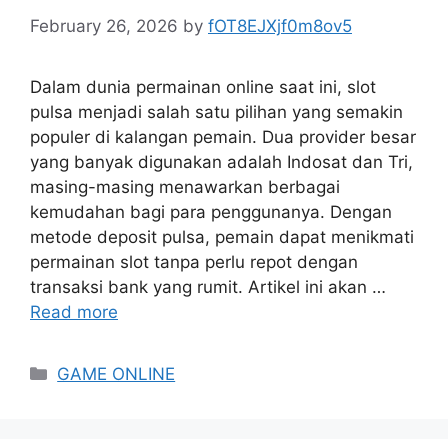
February 26, 2026
by
fOT8EJXjf0m8ov5
Dalam dunia permainan online saat ini, slot
pulsa menjadi salah satu pilihan yang semakin
populer di kalangan pemain. Dua provider besar
yang banyak digunakan adalah Indosat dan Tri,
masing-masing menawarkan berbagai
kemudahan bagi para penggunanya. Dengan
metode deposit pulsa, pemain dapat menikmati
permainan slot tanpa perlu repot dengan
transaksi bank yang rumit. Artikel ini akan …
Read more
Categories
GAME ONLINE