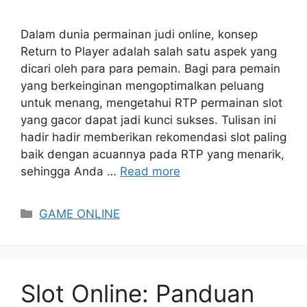
Dalam dunia permainan judi online, konsep
Return to Player adalah salah satu aspek yang
dicari oleh para para pemain. Bagi para pemain
yang berkeinginan mengoptimalkan peluang
untuk menang, mengetahui RTP permainan slot
yang gacor dapat jadi kunci sukses. Tulisan ini
hadir hadir memberikan rekomendasi slot paling
baik dengan acuannya pada RTP yang menarik,
sehingga Anda …
Read more
Categories
GAME ONLINE
Slot Online: Panduan