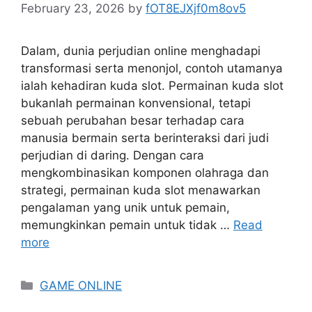
February 23, 2026
by
fOT8EJXjf0m8ov5
Dalam, dunia perjudian online menghadapi
transformasi serta menonjol, contoh utamanya
ialah kehadiran kuda slot. Permainan kuda slot
bukanlah permainan konvensional, tetapi
sebuah perubahan besar terhadap cara
manusia bermain serta berinteraksi dari judi
perjudian di daring. Dengan cara
mengkombinasikan komponen olahraga dan
strategi, permainan kuda slot menawarkan
pengalaman yang unik untuk pemain,
memungkinkan pemain untuk tidak …
Read
more
Categories
GAME ONLINE