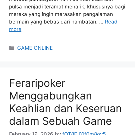
pulsa menjadi teramat menarik, khususnya bagi
mereka yang ingin merasakan pengalaman
bermain yang bebas dari hambatan. …
Read
more
Categories
GAME ONLINE
Feraripoker
Menggabungkan
Keahlian dan Keseruan
dalam Sebuah Game
February 19, 2026
by
fOT8EJXjf0m8ov5