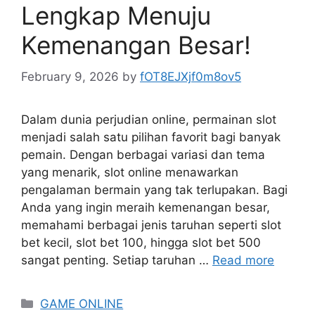
Lengkap Menuju
Kemenangan Besar!
February 9, 2026
by
fOT8EJXjf0m8ov5
Dalam dunia perjudian online, permainan slot
menjadi salah satu pilihan favorit bagi banyak
pemain. Dengan berbagai variasi dan tema
yang menarik, slot online menawarkan
pengalaman bermain yang tak terlupakan. Bagi
Anda yang ingin meraih kemenangan besar,
memahami berbagai jenis taruhan seperti slot
bet kecil, slot bet 100, hingga slot bet 500
sangat penting. Setiap taruhan …
Read more
Categories
GAME ONLINE