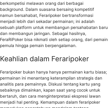
berkompetisi melawan orang dari berbagai
background. Dalam suasana bersaing kompetitif
namun bersahabat, Feraripoker bertransformasi
menjadi lebih dari sekadar permainan; ini adalah
sebuah platform untuk membangun persahabatan baru
dan membangun jaringan. Sebagai hasilnya,
FeraRiPoker bisa nikmati oleh setiap orang, dari pemain
pemula hingga pemain berpengalaman.
Keahlian dalam Feraripoker
Feraripoker bukan hanya hanya permainan kartu biasa;
permainan ini menantang keterampilan strategis dan
analitis para pemainnya. Diskusi tentang kartu yang
sebaiknya dimainkan, kapan saat yang cocok untuk
bertaruh, dan cara menginterpretasi ekspresi lawan
menjadi hal penting. Kemampuan dalam feraripoker