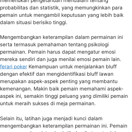
memerlukan pengetahuan mendalam tentang
probabilitas dan statistik, yang memungkinkan para
pemain untuk mengambil keputusan yang lebih baik
dalam situasi berisiko tinggi.
Mengembangkan keterampilan dalam permainan ini
serta termasuk pemahaman tentang psikologi
permainan. Pemain harus dapat mengatur emosi
mereka sendiri dan juga menilai emosi pemain lain.
ferari poker
Kemampuan untuk menjalankan bluff
dengan efektif dan mengidentifikasi bluff lawan
merupakan aspek-aspek penting yang membantu
kemenangan. Makin baik pemain memahami aspek-
aspek ini, semakin tinggi peluang yang dimiliki pemain
untuk meraih sukses di meja permainan.
Selain itu, latihan juga menjadi kunci dalam
mengembangkan keterampilan permainan ini. Pemain