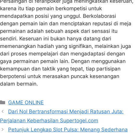
Persaingan di feraripoker juga meningkatkan keseruan,
karena itu tiap pemain berkompetisi untuk
mendapatkan posisi yang unggul. Berkolaborasi
dengan pemain lain dan menciptakan reputasi di meja
permainan adalah sebuah aspek dari sensasi itu
sendiri. Keseruan ini bukan hanya datang dari
memenangkan hadiah yang signifikan, melainkan juga
dari proses mempelajari dan mengadaptasi dengan
gaya permainan pemain lain. Dengan menggunakan
kemampuan dan taktik yang tepat, tiap partisipan
berpotensi untuk merasakan puncak kesenangan
dalam bermain.
Categories
GAME ONLINE
Dari Nol Bertransformasi Menjadi Ratusan Juta:
Perjalanan Keberhasilan Supertogel.com
Petunjuk Lengkap Slot Pulsa: Menang Sederhana