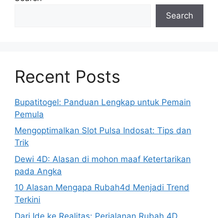
Search
Recent Posts
Bupatitogel: Panduan Lengkap untuk Pemain
Pemula
Mengoptimalkan Slot Pulsa Indosat: Tips dan
Trik
Dewi 4D: Alasan di mohon maaf Ketertarikan
pada Angka
10 Alasan Mengapa Rubah4d Menjadi Trend
Terkini
Dari Ide ke Realitas: Perjalanan Rubah 4D