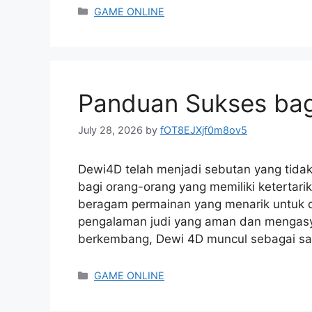
Categories
GAME ONLINE
Panduan Sukses bag
July 28, 2026
by
fOT8EJXjf0m8ov5
Dewi4D telah menjadi sebutan yang tidak 
bagi orang-orang yang memiliki ketertari
beragam permainan yang menarik untuk 
pengalaman judi yang aman dan mengasyi
berkembang, Dewi 4D muncul sebagai sal
Categories
GAME ONLINE