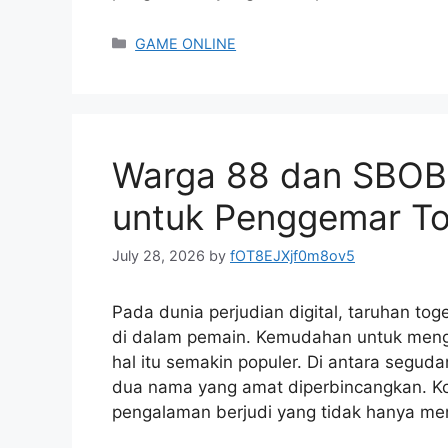
Categories
GAME ONLINE
Warga 88 dan SBOB
untuk Penggemar To
July 28, 2026
by
fOT8EJXjf0m8ov5
Pada dunia perjudian digital, taruhan toge
di dalam pemain. Kemudahan untuk men
hal itu semakin populer. Di antara segu
dua nama yang amat diperbincangkan. K
pengalaman berjudi yang tidak hanya me