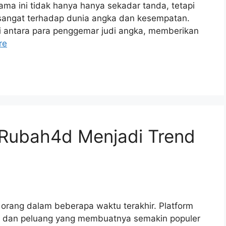
ma ini tidak hanya hanya sekadar tanda, tetapi
 sangat terhadap dunia angka dan kesempatan.
di antara para penggemar judi angka, memberikan
re
Rubah4d Menjadi Trend
orang dalam beberapa waktu terakhir. Platform
n dan peluang yang membuatnya semakin populer