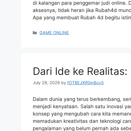
di kalangan para penggemar judi online
aksesnya, tidak heran jika Rubah4d muncul 
Apa yang membuat Rubah 4d begitu ist
Categories
GAME ONLINE
Dari Ide ke Realitas
July 28, 2026
by
fOT8EJXjf0m8ov5
Dalam dunia yang terus berkembang, ser
menjadi kenyataan. Salah satu inovasi y
konsep yang mengubah cara kita memanda
memadukan kreativitas dan teknologi ca
pengalaman yang belum pernah ada seb