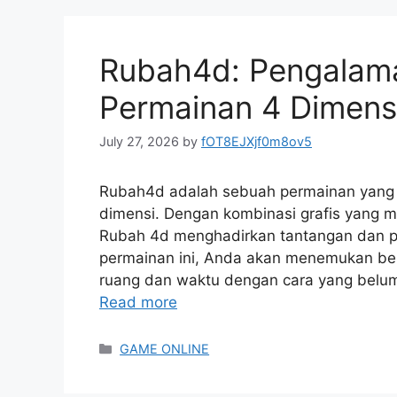
Rubah4d: Pengalam
Permainan 4 Dimens
July 27, 2026
by
fOT8EJXjf0m8ov5
Rubah4d adalah sebuah permainan yang
dimensi. Dengan kombinasi grafis yang
Rubah 4d menghadirkan tantangan dan pe
permainan ini, Anda akan menemukan be
ruang dan waktu dengan cara yang belu
Read more
Categories
GAME ONLINE