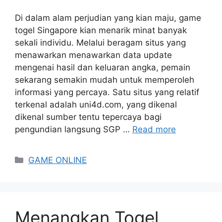
Di dalam alam perjudian yang kian maju, game
togel Singapore kian menarik minat banyak
sekali individu. Melalui beragam situs yang
menawarkan menawarkan data update
mengenai hasil dan keluaran angka, pemain
sekarang semakin mudah untuk memperoleh
informasi yang percaya. Satu situs yang relatif
terkenal adalah uni4d.com, yang dikenal
dikenal sumber tentu tepercaya bagi
pengundian langsung SGP …
Read more
Categories
GAME ONLINE
Menangkan Togel