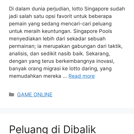
Di dalam dunia perjudian, lotto Singapore sudah
jadi salah satu opsi favorit untuk beberapa
pemain yang sedang mencari-cari peluang
untuk meraih keuntungan. Singapore Pools
menyediakan lebih dari sekadar sebuah
permainan; ia merupakan gabungan dari taktik,
analisis, dan sedikit nasib baik. Sekarang,
dengan yang terus berkembangnya inovasi,
banyak orang migrasi ke lotto daring, yang
memudahkan mereka …
Read more
Categories
GAME ONLINE
Peluang di Dibalik