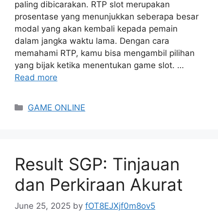
paling dibicarakan. RTP slot merupakan
prosentase yang menunjukkan seberapa besar
modal yang akan kembali kepada pemain
dalam jangka waktu lama. Dengan cara
memahami RTP, kamu bisa mengambil pilihan
yang bijak ketika menentukan game slot. …
Read more
Categories
GAME ONLINE
Result SGP: Tinjauan
dan Perkiraan Akurat
June 25, 2025
by
fOT8EJXjf0m8ov5