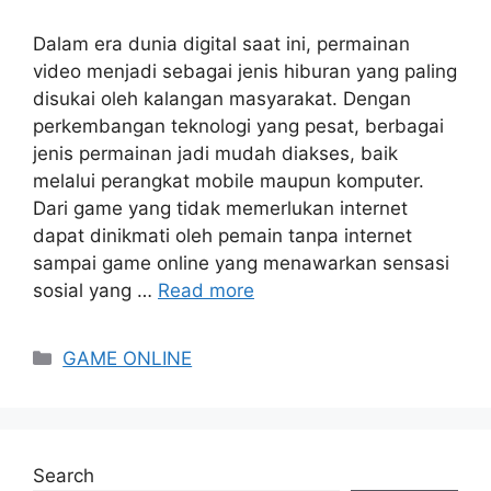
Dalam era dunia digital saat ini, permainan
video menjadi sebagai jenis hiburan yang paling
disukai oleh kalangan masyarakat. Dengan
perkembangan teknologi yang pesat, berbagai
jenis permainan jadi mudah diakses, baik
melalui perangkat mobile maupun komputer.
Dari game yang tidak memerlukan internet
dapat dinikmati oleh pemain tanpa internet
sampai game online yang menawarkan sensasi
sosial yang …
Read more
Categories
GAME ONLINE
Search