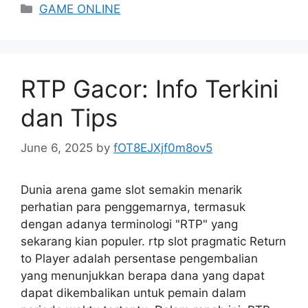
Categories
GAME ONLINE
RTP Gacor: Info Terkini
dan Tips
June 6, 2025
by
fOT8EJXjf0m8ov5
Dunia arena game slot semakin menarik
perhatian para penggemarnya, termasuk
dengan adanya terminologi "RTP" yang
sekarang kian populer. rtp slot pragmatic Return
to Player adalah persentase pengembalian
yang menunjukkan berapa dana yang dapat
dapat dikembalikan untuk pemain dalam