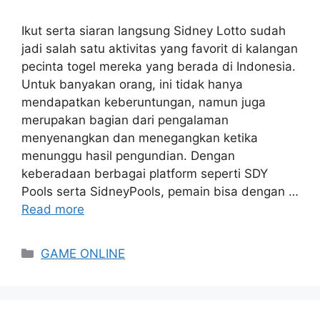
Ikut serta siaran langsung Sidney Lotto sudah
jadi salah satu aktivitas yang favorit di kalangan
pecinta togel mereka yang berada di Indonesia.
Untuk banyakan orang, ini tidak hanya
mendapatkan keberuntungan, namun juga
merupakan bagian dari pengalaman
menyenangkan dan menegangkan ketika
menunggu hasil pengundian. Dengan
keberadaan berbagai platform seperti SDY
Pools serta SidneyPools, pemain bisa dengan …
Read more
Categories
GAME ONLINE