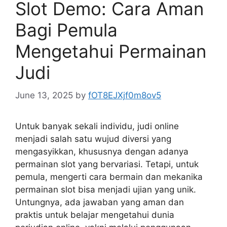
Slot Demo: Cara Aman
Bagi Pemula
Mengetahui Permainan
Judi
June 13, 2025
by
fOT8EJXjf0m8ov5
Untuk banyak sekali individu, judi online
menjadi salah satu wujud diversi yang
mengasyikkan, khususnya dengan adanya
permainan slot yang bervariasi. Tetapi, untuk
pemula, mengerti cara bermain dan mekanika
permainan slot bisa menjadi ujian yang unik.
Untungnya, ada jawaban yang aman dan
praktis untuk belajar mengetahui dunia