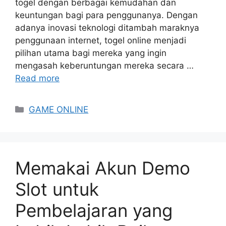
togel dengan berbagai kemudahan dan
keuntungan bagi para penggunanya. Dengan
adanya inovasi teknologi ditambah maraknya
penggunaan internet, togel online menjadi
pilihan utama bagi mereka yang ingin
mengasah keberuntungan mereka secara …
Read more
Categories
GAME ONLINE
Memakai Akun Demo
Slot untuk
Pembelajaran yang