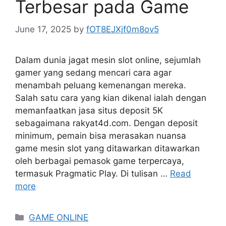
Terbesar pada Game
June 17, 2025
by
fOT8EJXjf0m8ov5
Dalam dunia jagat mesin slot online, sejumlah
gamer yang sedang mencari cara agar
menambah peluang kemenangan mereka.
Salah satu cara yang kian dikenal ialah dengan
memanfaatkan jasa situs deposit 5K
sebagaimana rakyat4d.com. Dengan deposit
minimum, pemain bisa merasakan nuansa
game mesin slot yang ditawarkan ditawarkan
oleh berbagai pemasok game terpercaya,
termasuk Pragmatic Play. Di tulisan …
Read
more
Categories
GAME ONLINE