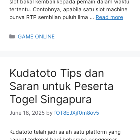
slot bakal kembali kepada pemain dalam waktu
tertentu. Contohnya, apabila satu slot machine
punya RTP sembilan puluh lima …
Read more
Categories
GAME ONLINE
Kudatoto Tips dan
Saran untuk Peserta
Togel Singapura
June 18, 2025
by
fOT8EJXjf0m8ov5
Kudatoto telah jadi salah satu platform yang
sangat terkenal bagi beberapa penggemar