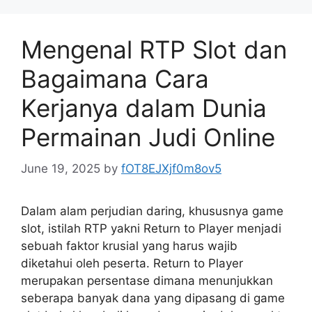
Mengenal RTP Slot dan
Bagaimana Cara
Kerjanya dalam Dunia
Permainan Judi Online
June 19, 2025
by
fOT8EJXjf0m8ov5
Dalam alam perjudian daring, khususnya game
slot, istilah RTP yakni Return to Player menjadi
sebuah faktor krusial yang harus wajib
diketahui oleh peserta. Return to Player
merupakan persentase dimana menunjukkan
seberapa banyak dana yang dipasang di game