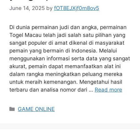
June 14, 2025
by
fOT8EJXjf0m8ov5
Di dunia permainan judi dan angka, permainan
Togel Macau telah jadi salah satu pilihan yang
sangat populer di amat dikenal di masyarakat
pemain yang bermain di Indonesia. Melalui
menggunakan informasi serta data yang sangat
akurat, pemain dapat memanfaatkan alat ini
dalam rangka meningkatkan peluang mereka
untuk meraih kemenangan. Mengetahui hasil
terbaru dan analisa nomor dari …
Read more
Categories
GAME ONLINE