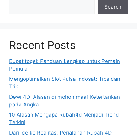
Search
Recent Posts
Bupatitogel: Panduan Lengkap untuk Pemain
Pemula
Mengoptimalkan Slot Pulsa Indosat: Tips dan
Trik
Dewi 4D: Alasan di mohon maaf Ketertarikan
pada Angka
10 Alasan Mengapa Rubah4d Menjadi Trend
Terkini
Dari Ide ke Realitas: Perjalanan Rubah 4D