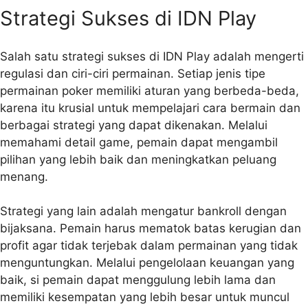
Strategi Sukses di IDN Play
Salah satu strategi sukses di IDN Play adalah mengerti
regulasi dan ciri-ciri permainan. Setiap jenis tipe
permainan poker memiliki aturan yang berbeda-beda,
karena itu krusial untuk mempelajari cara bermain dan
berbagai strategi yang dapat dikenakan. Melalui
memahami detail game, pemain dapat mengambil
pilihan yang lebih baik dan meningkatkan peluang
menang.
Strategi yang lain adalah mengatur bankroll dengan
bijaksana. Pemain harus mematok batas kerugian dan
profit agar tidak terjebak dalam permainan yang tidak
menguntungkan. Melalui pengelolaan keuangan yang
baik, si pemain dapat menggulung lebih lama dan
memiliki kesempatan yang lebih besar untuk muncul