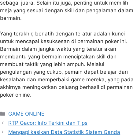
sebagai juara. Selain itu juga, penting untuk memilih
meja yang sesuai dengan skill dan pengalaman dalam
bermain.
Yang terakhir, berlatih dengan teratur adalah kunci
untuk mencapai kesuksesan di permainan poker ini.
Bermain dalam jangka waktu yang teratur akan
membantu yang bermain menciptakan skill dan
membuat taktik yang lebih ampuh. Melalui
pengulangan yang cukup, pemain dapat belajar dari
kesalahan dan memperbaiki game mereka, yang pada
akhirnya meningkatkan peluang berhasil di permainan
poker online.
Categories
GAME ONLINE
RTP Gacor: Info Terkini dan Tips
Mengaplikasikan Data Statistik Sistem Ganda