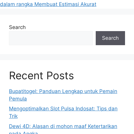
dalam rangka Membuat Estimasi Akurat
Search
Search
Recent Posts
Bupatitogel: Panduan Lengkap untuk Pemain
Pemula
Mengoptimalkan Slot Pulsa Indosat: Tips dan
Trik
Dewi 4D: Alasan di mohon maaf Ketertarikan
pada Angka