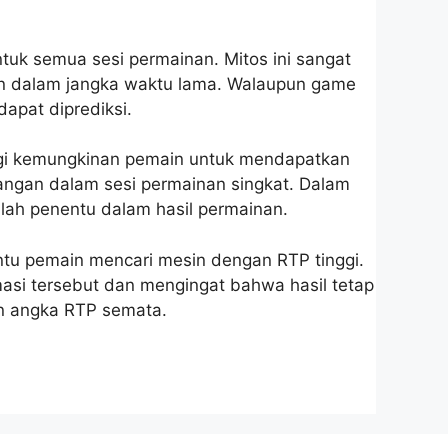
tuk semua sesi permainan. Mitos ini sangat
an dalam jangka waktu lama. Walaupun game
dapat diprediksi.
ggi kemungkinan pemain untuk mendapatkan
nangan dalam sesi permainan singkat. Dalam
lah penentu dalam hasil permainan.
ntu pemain mencari mesin dengan RTP tinggi.
asi tersebut dan mengingat bahwa hasil tetap
n angka RTP semata.