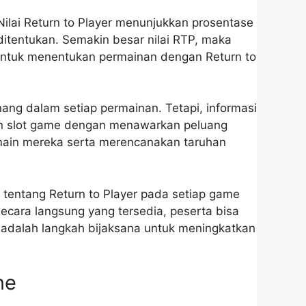
 Nilai Return to Player menunjukkan prosentase
 ditentukan. Semakin besar nilai RTP, maka
untuk menentukan permainan dengan Return to
ang dalam setiap permainan. Tetapi, informasi
in slot game dengan menawarkan peluang
main mereka serta merencanakan taruhan
 tentang Return to Player pada setiap game
cara langsung yang tersedia, peserta bisa
h adalah langkah bijaksana untuk meningkatkan
ne