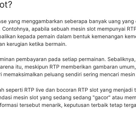
ot?
tase yang menggambarkan seberapa banyak uang yang d
. Contohnya, apabila sebuah mesin slot mempunyai RTP 
mbalikan kepada pemain dalam bentuk kemenangan keme
n kerugian ketika bermain.
an pembayaran pada setiap permainan. Sebaliknya, ini
karena itu, meskipun RTP memberikan gambaran umum, 
 memaksimalkan peluang sendiri sering mencari mesin s
lah seperti RTP live dan bocoran RTP slot yang menjadi 
omendasi mesin slot yang sedang sedang "gacor" atau 
nformasi tersebut menarik, keputusan terbaik tetap 