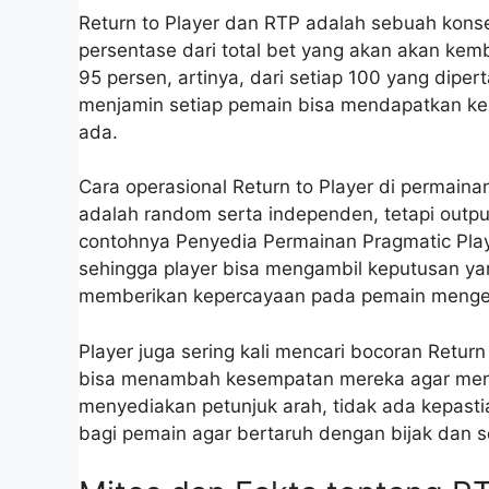
Return to Player dan RTP adalah sebuah konse
persentase dari total bet yang akan akan kem
95 persen, artinya, dari setiap 100 yang dipe
menjamin setiap pemain bisa mendapatkan k
ada.
Cara operasional Return to Player di permaina
adalah random serta independen, tetapi outpu
contohnya Penyedia Permainan Pragmatic Play,
sehingga player bisa mengambil keputusan ya
memberikan kepercayaan pada pemain mengen
Player juga sering kali mencari bocoran Return
bisa menambah kesempatan mereka agar menda
menyediakan petunjuk arah, tidak ada kepast
bagi pemain agar bertaruh dengan bijak dan s