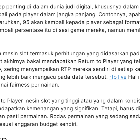
p penting di dalam dunia judi digital, khususnya dala
bali pada player dalam jangka panjang. Contohnya, ap
rtaruhkan, 95 akan kembali kepada player sebagai forma
embali persentase itu di sesi game mereka, namun me
n mesin slot termasuk perhitungan yang didasarkan pada 
t akhirnya bakal mendapatkan Return to Player yang te
 sering menyampaikan RTP mereka sendiri di setiap kal
ng lebih baik mengacu pada data tersebut.
rtp live
Hal 
ai fairness permainan.
 to Player mesin slot yang tinggi atau yang dalam kondis
patkan kemenangan yang signifikan. Tetapi, harus d
ian pasti permainan. Rodas permainan yang sedang sed
esuai anggaran budget sendiri.