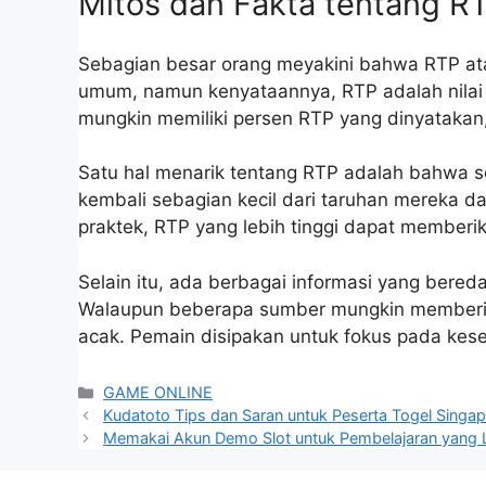
Mitos dan Fakta tentang R
Sebagian besar orang meyakini bahwa RTP atau
umum, namun kenyataannya, RTP adalah nilai 
mungkin memiliki persen RTP yang dinyatakan, h
Satu hal menarik tentang RTP adalah bahwa 
kembali sebagian kecil dari taruhan mereka d
praktek, RTP yang lebih tinggi dapat memberi
Selain itu, ada berbagai informasi yang bere
Walaupun beberapa sumber mungkin memberikan
acak. Pemain disipakan untuk fokus pada ke
Categories
GAME ONLINE
Kudatoto Tips dan Saran untuk Peserta Togel Singap
Memakai Akun Demo Slot untuk Pembelajaran yang L