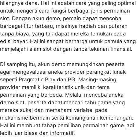
hilangnya dana. Hal ini adalah cara yang paling optimal
untuk mengerti cara fungsi berbagai jenis permainan
slot. Dengan akun demo, pemain dapat mencoba
berbagai fitur terbaru, misalnya hadiah dan putaran
tanpa biaya, yang tak dapat mereka temukan pada
edisi bayar. Hal ini sangat berharga untuk pemula yang
menjelajahi alam slot dengan tanpa tekanan finansial.
Di samping itu, akun demo memungkinkan peserta
agar mengevaluasi aneka provider perangkat lunak
seperti Pragmatic Play dan PG. Masing-masing
provider memiliki karakteristik unik dan tema
permainan yang berbeda. Melalui mencoba aneka
demo slot, peserta dapat mencari tahu game yang
mereka sukai dan memahami variabel pada
mekanisme bermain serta kemungkinan kemenangan.
Hal ini membuat tahap pemilihan permainan game jadi
lebih luar biasa dan informatif.