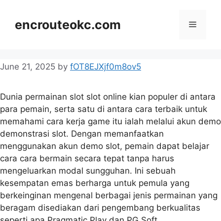
Skip
to
encrouteokc.com
Menu
content
June 21, 2025
by
fOT8EJXjf0m8ov5
Dunia permainan slot slot online kian populer di antara
para pemain, serta satu di antara cara terbaik untuk
memahami cara kerja game itu ialah melalui akun demo
demonstrasi slot. Dengan memanfaatkan
menggunakan akun demo slot, pemain dapat belajar
cara cara bermain secara tepat tanpa harus
mengeluarkan modal sungguhan. Ini sebuah
kesempatan emas berharga untuk pemula yang
berkeinginan mengenal berbagai jenis permainan yang
beragam disediakan dari pengembang berkualitas
seperti apa Pragmatic Play dan PG Soft.