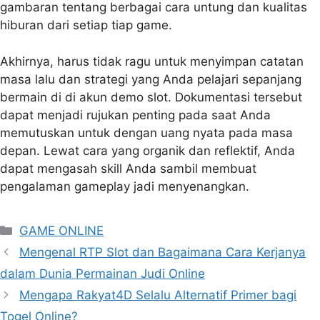
gambaran tentang berbagai cara untung dan kualitas
hiburan dari setiap tiap game.
Akhirnya, harus tidak ragu untuk menyimpan catatan
masa lalu dan strategi yang Anda pelajari sepanjang
bermain di di akun demo slot. Dokumentasi tersebut
dapat menjadi rujukan penting pada saat Anda
memutuskan untuk dengan uang nyata pada masa
depan. Lewat cara yang organik dan reflektif, Anda
dapat mengasah skill Anda sambil membuat
pengalaman gameplay jadi menyenangkan.
Categories
GAME ONLINE
Mengenal RTP Slot dan Bagaimana Cara Kerjanya
dalam Dunia Permainan Judi Online
Mengapa Rakyat4D Selalu Alternatif Primer bagi
Togel Online?