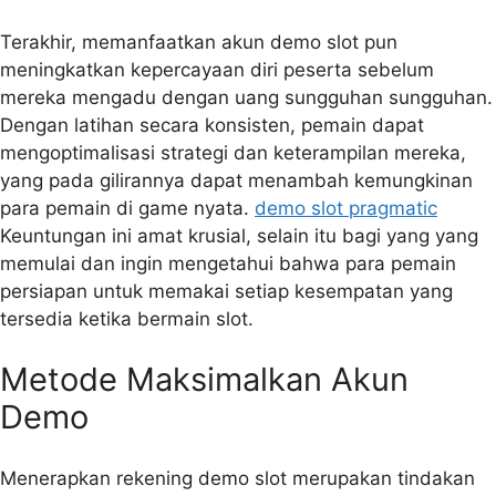
Terakhir, memanfaatkan akun demo slot pun
meningkatkan kepercayaan diri peserta sebelum
mereka mengadu dengan uang sungguhan sungguhan.
Dengan latihan secara konsisten, pemain dapat
mengoptimalisasi strategi dan keterampilan mereka,
yang pada gilirannya dapat menambah kemungkinan
para pemain di game nyata.
demo slot pragmatic
Keuntungan ini amat krusial, selain itu bagi yang yang
memulai dan ingin mengetahui bahwa para pemain
persiapan untuk memakai setiap kesempatan yang
tersedia ketika bermain slot.
Metode Maksimalkan Akun
Demo
Menerapkan rekening demo slot merupakan tindakan