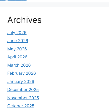
Archives
July 2026
June 2026
May 2026
April 2026
March 2026
February 2026
January 2026
December 2025
November 2025
October 2025