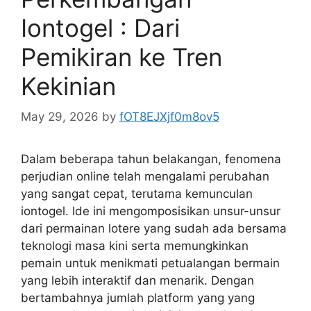
Iontogel : Dari
Pemikiran ke Tren
Kekinian
May 29, 2026
by
fOT8EJXjf0m8ov5
Dalam beberapa tahun belakangan, fenomena
perjudian online telah mengalami perubahan
yang sangat cepat, terutama kemunculan
iontogel. Ide ini mengomposisikan unsur-unsur
dari permainan lotere yang sudah ada bersama
teknologi masa kini serta memungkinkan
pemain untuk menikmati petualangan bermain
yang lebih interaktif dan menarik. Dengan
bertambahnya jumlah platform yang yang