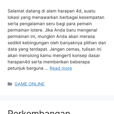
Selamat datang di alam harapan 4d, suatu
lokasi yang menawarkan berbagai kesempatan
serta pengalaman seru bagi para pemain
permainan lotere. Jika Anda baru mengenal
permainan ini, mungkin Anda akan merasa
sedikit kebingungan oleh banyaknya pilihan dan
data yang terdapat. Jangan cemas, tulisan ini
akan menolong kamu mengerti konsep dasar
harapan4d serta memberikan beberapa
petunjuk berguna …
Read more
Categories
GAME ONLINE
Perkembangan