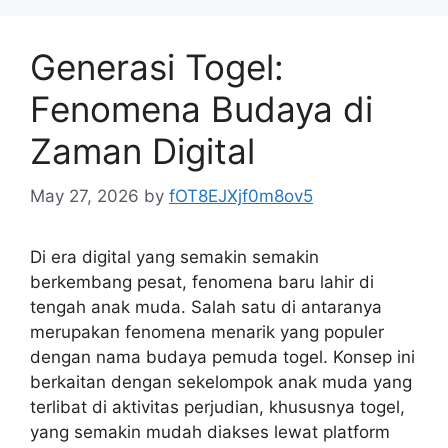
Generasi Togel:
Fenomena Budaya di
Zaman Digital
May 27, 2026
by
fOT8EJXjf0m8ov5
Di era digital yang semakin semakin
berkembang pesat, fenomena baru lahir di
tengah anak muda. Salah satu di antaranya
merupakan fenomena menarik yang populer
dengan nama budaya pemuda togel. Konsep ini
berkaitan dengan sekelompok anak muda yang
terlibat di aktivitas perjudian, khususnya togel,
yang semakin mudah diakses lewat platform