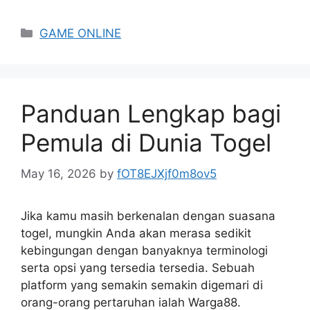
Categories
GAME ONLINE
Panduan Lengkap bagi
Pemula di Dunia Togel
May 16, 2026
by
fOT8EJXjf0m8ov5
Jika kamu masih berkenalan dengan suasana
togel, mungkin Anda akan merasa sedikit
kebingungan dengan banyaknya terminologi
serta opsi yang tersedia tersedia. Sebuah
platform yang semakin semakin digemari di
orang-orang pertaruhan ialah Warga88.