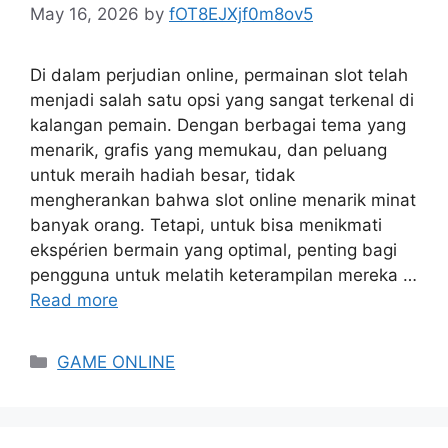
May 16, 2026
by
fOT8EJXjf0m8ov5
Di dalam perjudian online, permainan slot telah
menjadi salah satu opsi yang sangat terkenal di
kalangan pemain. Dengan berbagai tema yang
menarik, grafis yang memukau, dan peluang
untuk meraih hadiah besar, tidak
mengherankan bahwa slot online menarik minat
banyak orang. Tetapi, untuk bisa menikmati
ekspérien bermain yang optimal, penting bagi
pengguna untuk melatih keterampilan mereka …
Read more
Categories
GAME ONLINE