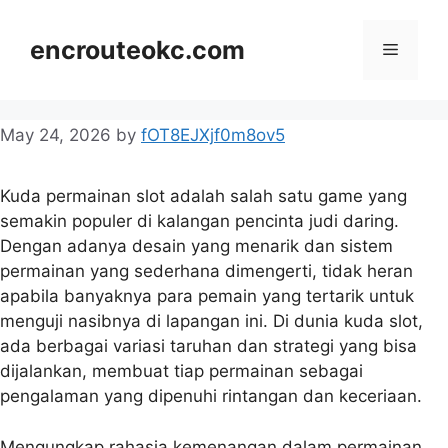
Skip
to
encrouteokc.com
Menu
content
May 24, 2026
by
fOT8EJXjf0m8ov5
Kuda permainan slot adalah salah satu game yang
semakin populer di kalangan pencinta judi daring.
Dengan adanya desain yang menarik dan sistem
permainan yang sederhana dimengerti, tidak heran
apabila banyaknya para pemain yang tertarik untuk
menguji nasibnya di lapangan ini. Di dunia kuda slot,
ada berbagai variasi taruhan dan strategi yang bisa
dijalankan, membuat tiap permainan sebagai
pengalaman yang dipenuhi rintangan dan keceriaan.
Mengungkap rahasia kemenangan dalam permainan