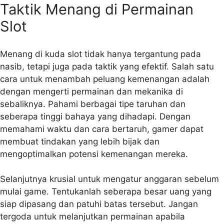
Taktik Menang di Permainan
Slot
Menang di kuda slot tidak hanya tergantung pada
nasib, tetapi juga pada taktik yang efektif. Salah satu
cara untuk menambah peluang kemenangan adalah
dengan mengerti permainan dan mekanika di
sebaliknya. Pahami berbagai tipe taruhan dan
seberapa tinggi bahaya yang dihadapi. Dengan
memahami waktu dan cara bertaruh, gamer dapat
membuat tindakan yang lebih bijak dan
mengoptimalkan potensi kemenangan mereka.
Selanjutnya krusial untuk mengatur anggaran sebelum
mulai game. Tentukanlah seberapa besar uang yang
siap dipasang dan patuhi batas tersebut. Jangan
tergoda untuk melanjutkan permainan apabila