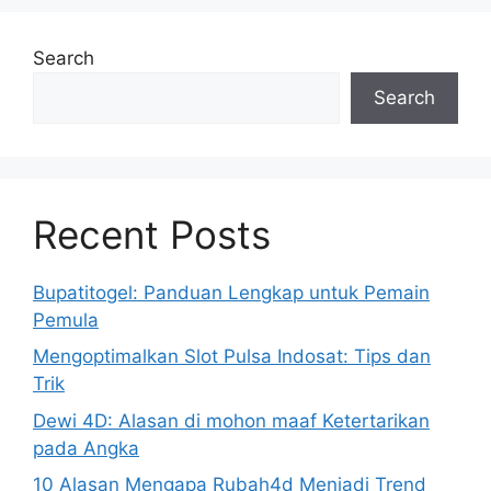
Search
Search
Recent Posts
Bupatitogel: Panduan Lengkap untuk Pemain
Pemula
Mengoptimalkan Slot Pulsa Indosat: Tips dan
Trik
Dewi 4D: Alasan di mohon maaf Ketertarikan
pada Angka
10 Alasan Mengapa Rubah4d Menjadi Trend