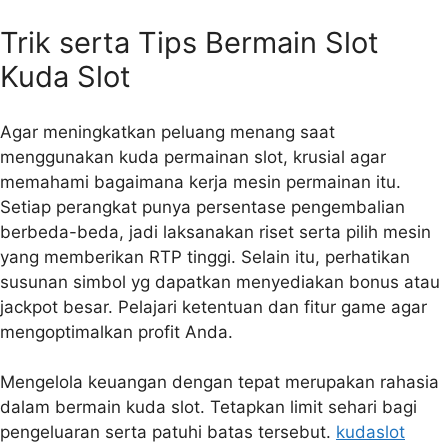
Trik serta Tips Bermain Slot
Kuda Slot
Agar meningkatkan peluang menang saat
menggunakan kuda permainan slot, krusial agar
memahami bagaimana kerja mesin permainan itu.
Setiap perangkat punya persentase pengembalian
berbeda-beda, jadi laksanakan riset serta pilih mesin
yang memberikan RTP tinggi. Selain itu, perhatikan
susunan simbol yg dapatkan menyediakan bonus atau
jackpot besar. Pelajari ketentuan dan fitur game agar
mengoptimalkan profit Anda.
Mengelola keuangan dengan tepat merupakan rahasia
dalam bermain kuda slot. Tetapkan limit sehari bagi
pengeluaran serta patuhi batas tersebut.
kudaslot