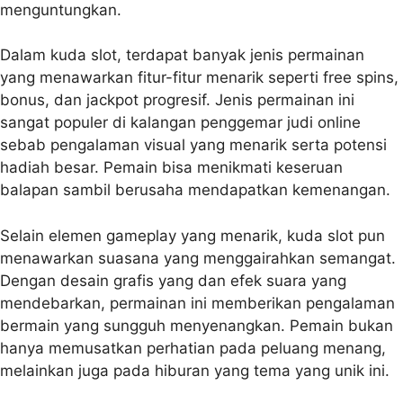
menguntungkan.
Dalam kuda slot, terdapat banyak jenis permainan
yang menawarkan fitur-fitur menarik seperti free spins,
bonus, dan jackpot progresif. Jenis permainan ini
sangat populer di kalangan penggemar judi online
sebab pengalaman visual yang menarik serta potensi
hadiah besar. Pemain bisa menikmati keseruan
balapan sambil berusaha mendapatkan kemenangan.
Selain elemen gameplay yang menarik, kuda slot pun
menawarkan suasana yang menggairahkan semangat.
Dengan desain grafis yang dan efek suara yang
mendebarkan, permainan ini memberikan pengalaman
bermain yang sungguh menyenangkan. Pemain bukan
hanya memusatkan perhatian pada peluang menang,
melainkan juga pada hiburan yang tema yang unik ini.