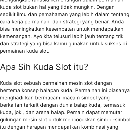
kuda slot bukan hal yang tidak mungkin. Dengan
sedikit ilmu dan pemahaman yang lebih dalam tentang
cara kerja permainan, dan strategi yang benar, Anda
bisa meningkatkan kesempatan untuk mendapatkan
kemenangan. Ayo kita telusuri lebih jauh tentang trik
dan strategi yang bisa kamu gunakan untuk sukses di
permainan kuda slot.
Apa Sih Kuda Slot itu?
Kuda slot sebuah permainan mesin slot dengan
bertema konsep balapan kuda. Permainan ini biasanya
menghadirkan bermacam-macam simbol yang
berkaitan terkait dengan dunia balap kuda, termasuk
kuda, joki, dan arena balap. Pemain dapat memutar
gulungan mesin slot untuk mencocokkan simbol-simbol
itu dengan harapan mendapatkan kombinasi yang