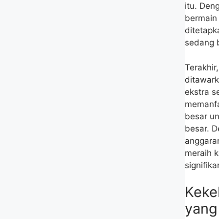
itu. De
bermain
ditetapk
sedang 
Terakhi
ditawark
ekstra s
memanfa
besar u
besar. 
anggaran
meraih 
signifika
Keke
yang