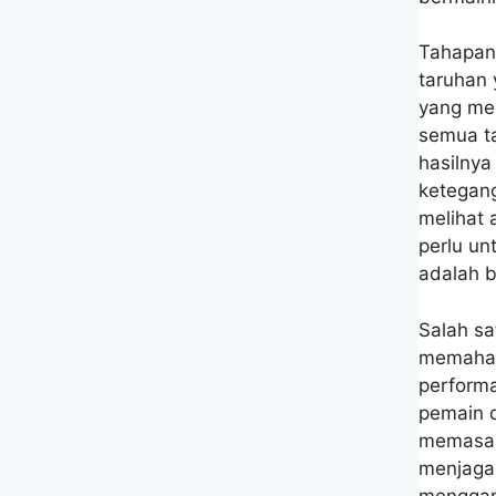
Tahapan 
taruhan
yang me
semua t
hasilnya
ketegan
melihat 
perlu un
adalah 
Salah sa
memaham
perform
pemain d
memasang
menjaga
menggang