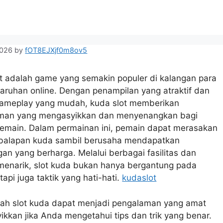
2026
by
fOT8EJXjf0m8ov5
t adalah game yang semakin populer di kalangan para
taruhan online. Dengan penampilan yang atraktif dan
gameplay yang mudah, kuda slot memberikan
man yang mengasyikkan dan menyenangkan bagi
emain. Dalam permainan ini, pemain dapat merasakan
 balapan kuda sambil berusaha mendapatkan
an yang berharga. Melalui berbagai fasilitas dan
 menarik, slot kuda bukan hanya bergantung pada
tapi juga taktik yang hati-hati.
kudaslot
lah slot kuda dapat menjadi pengalaman yang amat
kkan jika Anda mengetahui tips dan trik yang benar.