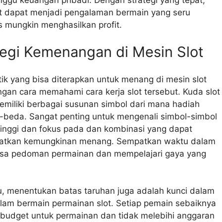
ot dapat menjadi pengalaman bermain yang seru
s mungkin menghasilkan profit.
tegi Kemenangan di Mesin Slot
tik yang bisa diterapkan untuk menang di mesin slot
ngan cara memahami cara kerja slot tersebut. Kuda slot
emiliki berbagai susunan simbol dari mana hadiah
-beda. Sangat penting untuk mengenali simbol-simbol
 tinggi dan fokus pada dan kombinasi yang dapat
atkan kemungkinan menang. Sempatkan waktu dalam
sa pedoman permainan dan mempelajari gaya yang
tu, menentukan batas taruhan juga adalah kunci dalam
alam bermain permainan slot. Setiap pemain sebaiknya
 budget untuk permainan dan tidak melebihi anggaran