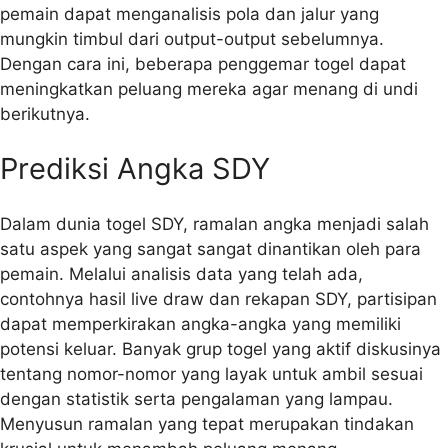
pemain dapat menganalisis pola dan jalur yang
mungkin timbul dari output-output sebelumnya.
Dengan cara ini, beberapa penggemar togel dapat
meningkatkan peluang mereka agar menang di undi
berikutnya.
Prediksi Angka SDY
Dalam dunia togel SDY, ramalan angka menjadi salah
satu aspek yang sangat sangat dinantikan oleh para
pemain. Melalui analisis data yang telah ada,
contohnya hasil live draw dan rekapan SDY, partisipan
dapat memperkirakan angka-angka yang memiliki
potensi keluar. Banyak grup togel yang aktif diskusinya
tentang nomor-nomor yang layak untuk ambil sesuai
dengan statistik serta pengalaman yang lampau.
Menyusun ramalan yang tepat merupakan tindakan