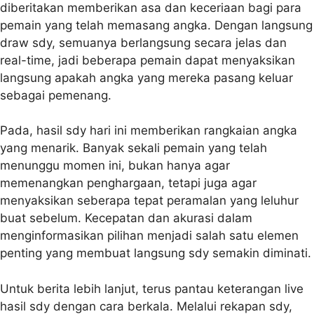
diberitakan memberikan asa dan keceriaan bagi para
pemain yang telah memasang angka. Dengan langsung
draw sdy, semuanya berlangsung secara jelas dan
real-time, jadi beberapa pemain dapat menyaksikan
langsung apakah angka yang mereka pasang keluar
sebagai pemenang.
Pada, hasil sdy hari ini memberikan rangkaian angka
yang menarik. Banyak sekali pemain yang telah
menunggu momen ini, bukan hanya agar
memenangkan penghargaan, tetapi juga agar
menyaksikan seberapa tepat peramalan yang leluhur
buat sebelum. Kecepatan dan akurasi dalam
menginformasikan pilihan menjadi salah satu elemen
penting yang membuat langsung sdy semakin diminati.
Untuk berita lebih lanjut, terus pantau keterangan live
hasil sdy dengan cara berkala. Melalui rekapan sdy,