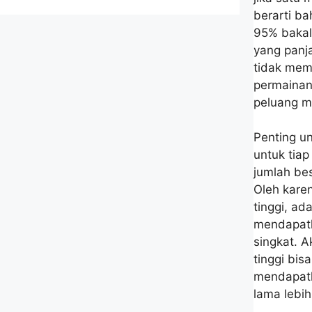
berarti ba
95% bakal
yang panj
tidak mem
permainan
peluang m
Penting u
untuk tiap
jumlah be
Oleh karen
tinggi, a
mendapatk
singkat. A
tinggi bi
mendapatk
lama lebih