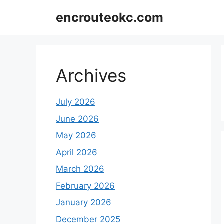
Skip
encrouteokc.com
to
content
Archives
July 2026
June 2026
May 2026
April 2026
March 2026
February 2026
January 2026
December 2025