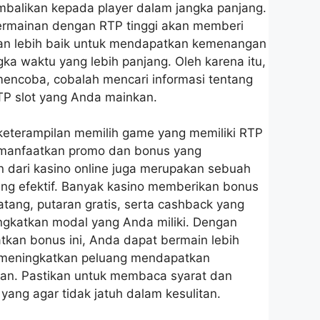
mbalikan kepada player dalam jangka panjang.
ermainan dengan RTP tinggi akan memberi
n lebih baik untuk mendapatkan kemenangan
ka waktu yang lebih panjang. Oleh karena itu,
encoba, cobalah mencari informasi tentang
TP slot yang Anda mainkan.
 keterampilan memilih game yang memiliki RTP
emanfaatkan promo dan bonus yang
n dari kasino online juga merupakan sebuah
yang efektif. Banyak kasino memberikan bonus
tang, putaran gratis, serta cashback yang
ngkatkan modal yang Anda miliki. Dengan
kan bonus ini, Anda dapat bermain lebih
meningkatkan peluang mendapatkan
n. Pastikan untuk membaca syarat dan
yang agar tidak jatuh dalam kesulitan.