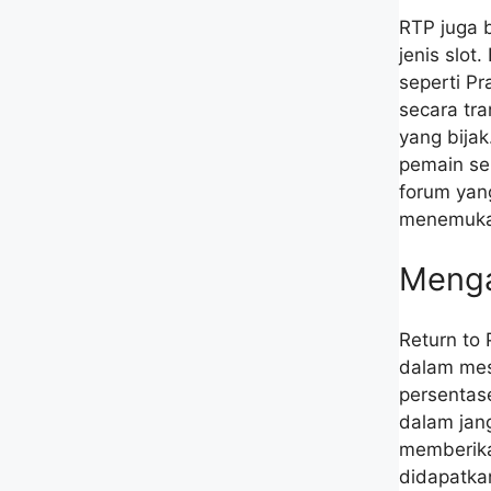
RTP juga 
jenis slot
seperti P
secara tr
yang bijak
pemain ser
forum yan
menemuka
Menga
Return to 
dalam mes
persentas
dalam jan
memberika
didapatkan