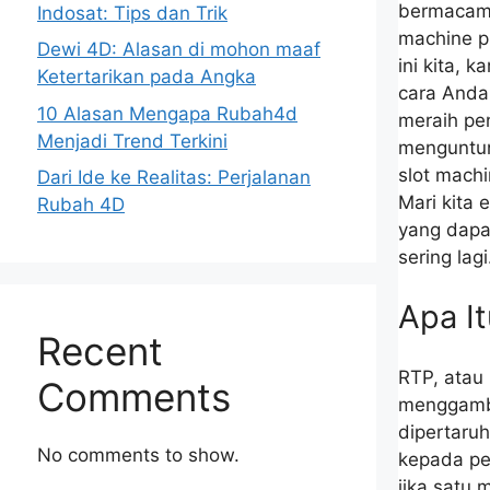
bermacam-
Indosat: Tips dan Trik
machine pr
Dewi 4D: Alasan di mohon maaf
ini kita, k
Ketertarikan pada Angka
cara Anda
10 Alasan Mengapa Rubah4d
meraih pe
Menjadi Trend Terkini
menguntun
slot machi
Dari Ide ke Realitas: Perjalanan
Mari kita 
Rubah 4D
yang dapa
sering lagi
Apa I
Recent
RTP, atau 
Comments
menggamb
dipertaru
No comments to show.
kepada pe
jika satu 