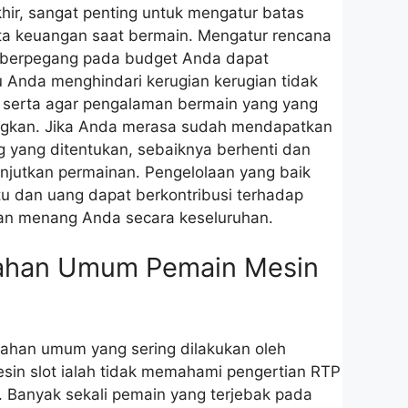
hir, sangat penting untuk mengatur batas
ta keuangan saat bermain. Mengatur rencana
 berpegang pada budget Anda dapat
Anda menghindari kerugian kerugian tidak
n serta agar pengalaman bermain yang yang
gkan. Jika Anda merasa sudah mendapatkan
g yang ditentukan, sebaiknya berhenti dan
anjutkan permainan. Pengelolaan yang baik
u dan uang dapat berkontribusi terhadap
n menang Anda secara keseluruhan.
ahan Umum Pemain Mesin
lahan umum yang sering dilakukan oleh
esin slot ialah tidak memahami pengertian RTP
. Banyak sekali pemain yang terjebak pada