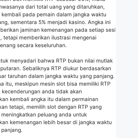
hwasanya dari total uang yang ditaruhkan,
 kembali pada pemain dalam jangka waktu
ang, sementara 5% menjadi kasino. Angka ini
berikan jaminan kemenangan pada setiap sesi
, tetapi memberikan ilustrasi mengenai
enang secara keseluruhan.
ntuk menyadari bahwa RTP bukan nilai mutlak
 putaran. Sebaliknya RTP diukur berdasarkan
sar taruhan dalam jangka waktu yang panjang.
a itu, meskipun mesin slot bisa memiliki RTP
da kecenderungan anda tidak akan
an kembali angka itu dalam permainan
kan tetapi, memilih slot dengan RTP yang
sa meningkatkan peluang anda untuk
an kemenangan lebih besar di jangka waktu
 panjang.