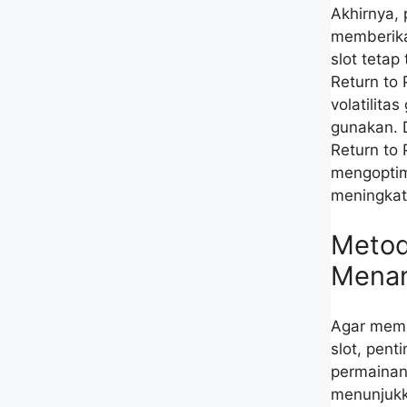
Akhirnya,
memberika
slot teta
Return to 
volatilit
gunakan. 
Return to
mengoptim
meningkat
Metod
Mena
Agar memp
slot, pent
permainan 
menunjukk