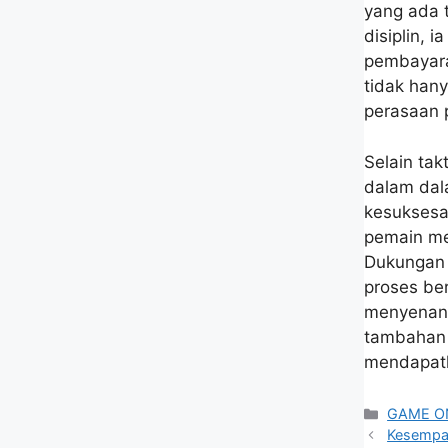
yang ada 
disiplin, 
pembayara
tidak han
perasaan p
Selain tak
dalam dal
kesuksesan
pemain me
Dukungan
proses be
menyenang
tambahan 
mendapatk
Categori
GAME O
Kesempat