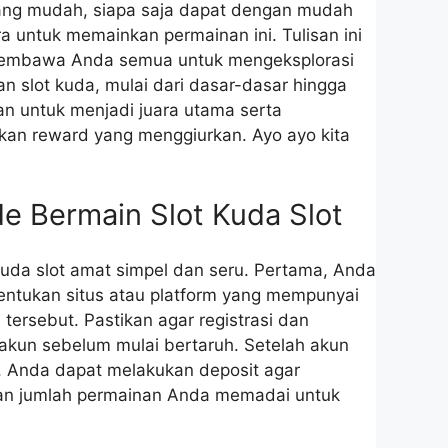
ang mudah, siapa saja dapat dengan mudah
ra untuk memainkan permainan ini. Tulisan ini
embawa Anda semua untuk mengeksplorasi
n slot kuda, mulai dari dasar-dasar hingga
n untuk menjadi juara utama serta
an reward yang menggiurkan. Ayo ayo kita
e Bermain Slot Kuda Slot
kuda slot amat simpel dan seru. Pertama, Anda
entukan situs atau platform yang mempunyai
tersebut. Pastikan agar registrasi dan
kun sebelum mulai bertaruh. Setelah akun
, Anda dapat melakukan deposit agar
n jumlah permainan Anda memadai untuk