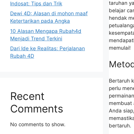
taruhan y
Indosat: Tips dan Trik
belajar ca
Dewi 4D: Alasan di mohon maaf
hendak m
Ketertarikan pada Angka
petualanga
10 Alasan Mengapa Rubah4d
kesempata
Menjadi Trend Terkini
mendapatk
memulai!
Dari Ide ke Realitas: Perjalanan
Rubah 4D
Metod
Bertaruh 
perlu men
Recent
permainan 
membuat a
Comments
Anda siap
memastika
No comments to show.
bertaruh.