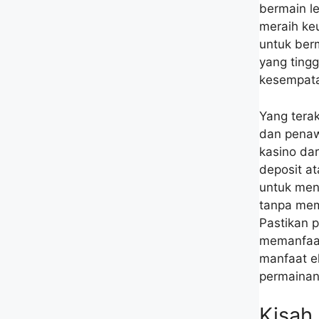
bermain l
meraih ke
untuk ber
yang tingg
kesempata
Yang tera
dan penaw
kasino da
deposit a
untuk men
tanpa mem
Pastikan p
memanfaat
manfaat e
permainan
Kisah