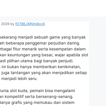
, 2026
by
fOT8EJXjf0m8ov5
 sekarang menjadi sebuah game yang banyak
oleh beberapa penggemar perjudian daring.
erbagai fitur menarik serta kesempatan dalam
an keuntungan yang besar, wajar apabila slot
adi pilihan utama bagi banyak penjudi.
 ini bukan hanya memberikan kenikmatan,
a juga tantangan yang akan menjadikan setiap
menjadi lebih seru.
dunia slot kuda, pemain bisa mengalami
n kompetitif serta bersenang-senang.
anya grafis yang memukau dan sistem