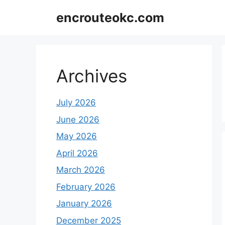
Skip
encrouteokc.com
to
content
Archives
July 2026
June 2026
May 2026
April 2026
March 2026
February 2026
January 2026
December 2025