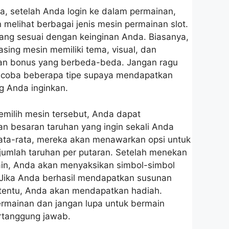
a, setelah Anda login ke dalam permainan,
melihat berbagai jenis mesin permainan slot.
 yang sesuai dengan keinginan Anda. Biasanya,
sing mesin memiliki tema, visual, dan
n bonus yang berbeda-beda. Jangan ragu
coba beberapa tipe supaya mendapatkan
g Anda inginkan.
emilih mesin tersebut, Anda dapat
n besaran taruhan yang ingin sekali Anda
ata-rata, mereka akan menawarkan opsi untuk
jumlah taruhan per putaran. Setelah menekan
in, Anda akan menyaksikan simbol-simbol
 Jika Anda berhasil mendapatkan susunan
rtentu, Anda akan mendapatkan hadiah.
ermainan dan jangan lupa untuk bermain
rtanggung jawab.