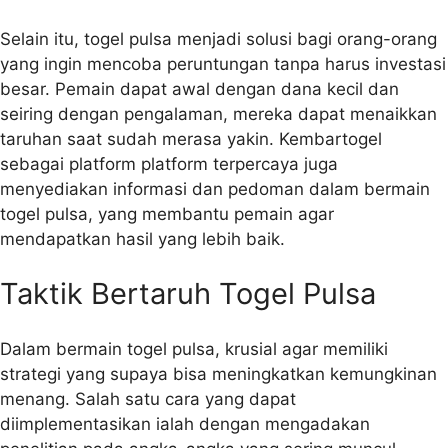
Selain itu, togel pulsa menjadi solusi bagi orang-orang
yang ingin mencoba peruntungan tanpa harus investasi
besar. Pemain dapat awal dengan dana kecil dan
seiring dengan pengalaman, mereka dapat menaikkan
taruhan saat sudah merasa yakin. Kembartogel
sebagai platform platform terpercaya juga
menyediakan informasi dan pedoman dalam bermain
togel pulsa, yang membantu pemain agar
mendapatkan hasil yang lebih baik.
Taktik Bertaruh Togel Pulsa
Dalam bermain togel pulsa, krusial agar memiliki
strategi yang supaya bisa meningkatkan kemungkinan
menang. Salah satu cara yang dapat
diimplementasikan ialah dengan mengadakan