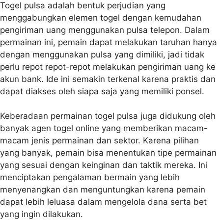
Togel pulsa adalah bentuk perjudian yang
menggabungkan elemen togel dengan kemudahan
pengiriman uang menggunakan pulsa telepon. Dalam
permainan ini, pemain dapat melakukan taruhan hanya
dengan menggunakan pulsa yang dimiliki, jadi tidak
perlu repot repot-repot melakukan pengiriman uang ke
akun bank. Ide ini semakin terkenal karena praktis dan
dapat diakses oleh siapa saja yang memiliki ponsel.
Keberadaan permainan togel pulsa juga didukung oleh
banyak agen togel online yang memberikan macam-
macam jenis permainan dan sektor. Karena pilihan
yang banyak, pemain bisa menentukan tipe permainan
yang sesuai dengan keinginan dan taktik mereka. Ini
menciptakan pengalaman bermain yang lebih
menyenangkan dan menguntungkan karena pemain
dapat lebih leluasa dalam mengelola dana serta bet
yang ingin dilakukan.