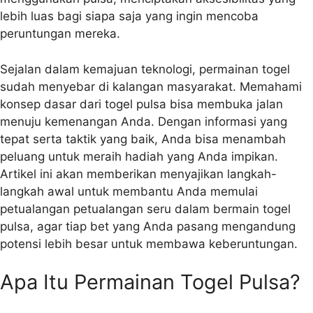
lebih luas bagi siapa saja yang ingin mencoba
peruntungan mereka.
Sejalan dalam kemajuan teknologi, permainan togel
sudah menyebar di kalangan masyarakat. Memahami
konsep dasar dari togel pulsa bisa membuka jalan
menuju kemenangan Anda. Dengan informasi yang
tepat serta taktik yang baik, Anda bisa menambah
peluang untuk meraih hadiah yang Anda impikan.
Artikel ini akan memberikan menyajikan langkah-
langkah awal untuk membantu Anda memulai
petualangan petualangan seru dalam bermain togel
pulsa, agar tiap bet yang Anda pasang mengandung
potensi lebih besar untuk membawa keberuntungan.
Apa Itu Permainan Togel Pulsa?