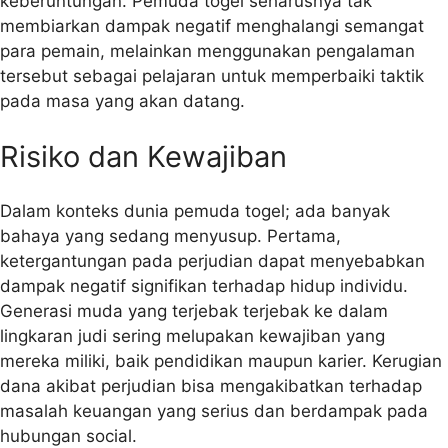
keberuntungan. Pemuda togel seharusnya tak
membiarkan dampak negatif menghalangi semangat
para pemain, melainkan menggunakan pengalaman
tersebut sebagai pelajaran untuk memperbaiki taktik
pada masa yang akan datang.
Risiko dan Kewajiban
Dalam konteks dunia pemuda togel; ada banyak
bahaya yang sedang menyusup. Pertama,
ketergantungan pada perjudian dapat menyebabkan
dampak negatif signifikan terhadap hidup individu.
Generasi muda yang terjebak terjebak ke dalam
lingkaran judi sering melupakan kewajiban yang
mereka miliki, baik pendidikan maupun karier. Kerugian
dana akibat perjudian bisa mengakibatkan terhadap
masalah keuangan yang serius dan berdampak pada
hubungan social.