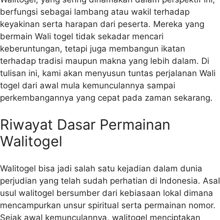
berfungsi sebagai lambang atau wakil terhadap
keyakinan serta harapan dari peserta. Mereka yang
bermain Wali togel tidak sekadar mencari
keberuntungan, tetapi juga membangun ikatan
terhadap tradisi maupun makna yang lebih dalam. Di
tulisan ini, kami akan menyusun tuntas perjalanan Wali
togel dari awal mula kemunculannya sampai
perkembangannya yang cepat pada zaman sekarang.
Riwayat Dasar Permainan
Walitogel
Walitogel bisa jadi salah satu kejadian dalam dunia
perjudian yang telah sudah perhatian di Indonesia. Asal
usul walitogel bersumber dari kebiasaan lokal dimana
mencampurkan unsur spiritual serta permainan nomor.
Sejak awal kemunculannya, walitogel menciptakan