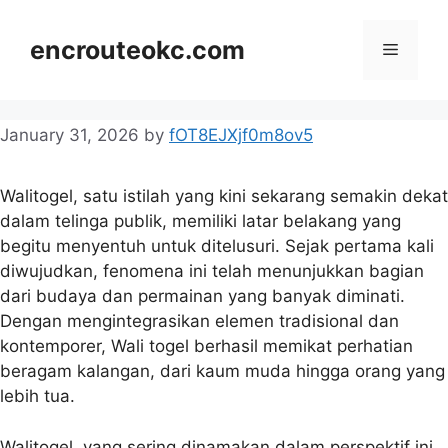
Skip
to
encrouteokc.com
Menu
content
January 31, 2026
by
fOT8EJXjf0m8ov5
Walitogel, satu istilah yang kini sekarang semakin dekat
dalam telinga publik, memiliki latar belakang yang
begitu menyentuh untuk ditelusuri. Sejak pertama kali
diwujudkan, fenomena ini telah menunjukkan bagian
dari budaya dan permainan yang banyak diminati.
Dengan mengintegrasikan elemen tradisional dan
kontemporer, Wali togel berhasil memikat perhatian
beragam kalangan, dari kaum muda hingga orang yang
lebih tua.
Walitogel, yang sering dinamakan dalam perspektif ini,