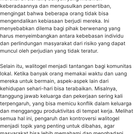
keberadaannya dan mengusulkan penertiban,
mengingat bahwa beberapa orang tidak bisa
mengendalikan kebiasaan berjudi mereka. Ini
menyebabkan dilema bagi pihak berwenang yang
harus menyeimbangkan antara kebebasan individu
dan perlindungan masyarakat dari risiko yang dapat
muncul oleh perjudian yang tidak teratur.
Selain itu, walitogel menjadi tantangan bagi komunitas
lokal. Ketika banyak orang memakai waktu dan uang
mereka untuk bermain, aspek-aspek lain dari
kehidupan sehari-hari bisa terabaikan. Misalnya,
tanggung jawab keluarga dan pekerjaan sering kali
terpengaruh, yang bisa memicu konflik dalam keluarga
dan mengganggu produktivitas di tempat kerja. Melihat
semua hal ini, pengaruh dan kontroversi walitogel
menjadi topik yang penting untuk dibahas, agar
masyarakat bisa lebih memahami dan menghadapi