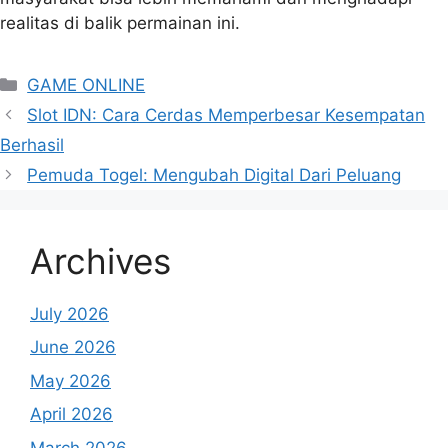
realitas di balik permainan ini.
Categories
GAME ONLINE
Slot IDN: Cara Cerdas Memperbesar Kesempatan
Berhasil
Pemuda Togel: Mengubah Digital Dari Peluang
Archives
July 2026
June 2026
May 2026
April 2026
March 2026