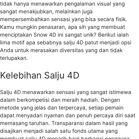
tidak hanya menawarkan pengalaman visual yang
sangat menakjubkan, melainkan juga
mempersembahkan sensasi yang bisa secara fisik.
Kamu mungkin penasaran, apa sih yang membuat
menciptakan Snow 4D ini sangat unik? Berikut ialah
lima motif apa sebabnya salju 4D patut menjadi opsi
Anda untuk merasakan diversitas yang dan tidak
terlupakan.
Kelebihan Salju 4D
Salju 4D menawarkan sensasi yang sangat istimewa
dalam berkompetisi dan meraih hadiah. Dengan
metode yang jelas dan terpercaya, setiap pemain
dapat menyadari nyaman dan penuh percaya diri saat
memasang taruhan. Transparansi dalam hasil yang
disajikan menjadi salah satu fonds utama yang
membuat salju 4D menarik bagi berbagai pengguna.