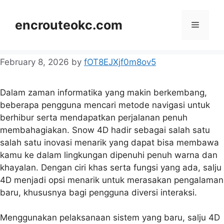
Skip
to
encrouteokc.com
Menu
content
February 8, 2026
by
fOT8EJXjf0m8ov5
Dalam zaman informatika yang makin berkembang,
beberapa pengguna mencari metode navigasi untuk
berhibur serta mendapatkan perjalanan penuh
membahagiakan. Snow 4D hadir sebagai salah satu
salah satu inovasi menarik yang dapat bisa membawa
kamu ke dalam lingkungan dipenuhi penuh warna dan
khayalan. Dengan ciri khas serta fungsi yang ada, salju
4D menjadi opsi menarik untuk merasakan pengalaman
baru, khususnya bagi pengguna diversi interaksi.
Menggunakan pelaksanaan sistem yang baru, salju 4D