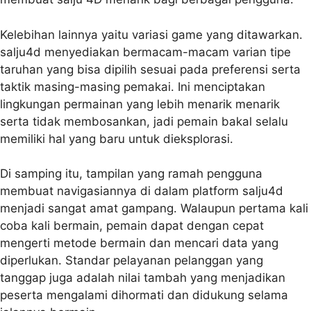
Kelebihan lainnya yaitu variasi game yang ditawarkan.
salju4d menyediakan bermacam-macam varian tipe
taruhan yang bisa dipilih sesuai pada preferensi serta
taktik masing-masing pemakai. Ini menciptakan
lingkungan permainan yang lebih menarik menarik
serta tidak membosankan, jadi pemain bakal selalu
memiliki hal yang baru untuk dieksplorasi.
Di samping itu, tampilan yang ramah pengguna
membuat navigasiannya di dalam platform salju4d
menjadi sangat amat gampang. Walaupun pertama kali
coba kali bermain, pemain dapat dengan cepat
mengerti metode bermain dan mencari data yang
diperlukan. Standar pelayanan pelanggan yang
tanggap juga adalah nilai tambah yang menjadikan
peserta mengalami dihormati dan didukung selama