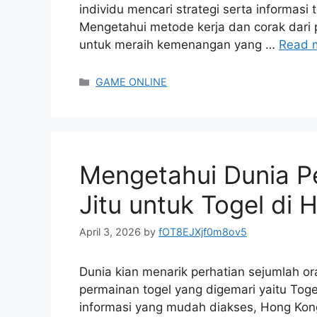
individu mencari strategi serta informas
Mengetahui metode kerja dan corak dari 
untuk meraih kemenangan yang …
Read 
Categories
GAME ONLINE
Mengetahui Dunia P
Jitu untuk Togel di
April 3, 2026
by
fOT8EJXjf0m8ov5
Dunia kian menarik perhatian sejumlah or
permainan togel yang digemari yaitu Tog
informasi yang mudah diakses, Hong Kong