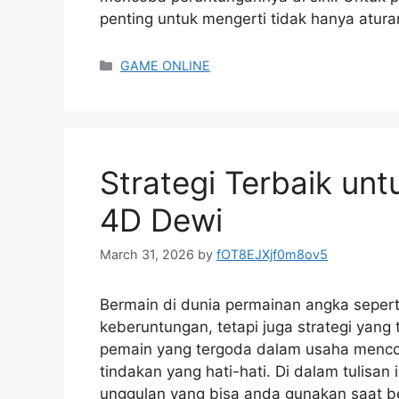
penting untuk mengerti tidak hanya atur
Categories
GAME ONLINE
Strategi Terbaik un
4D Dewi
March 31, 2026
by
fOT8EJXjf0m8ov5
Bermain di dunia permainan angka sepe
keberuntungan, tetapi juga strategi yan
pemain yang tergoda dalam usaha menc
tindakan yang hati-hati. Di dalam tulisan
unggulan yang bisa anda gunakan saat b