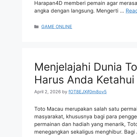
Harapan4D memberi pemain agar merasak
angka dengan langsung. Mengerti …
Rea
Categories
GAME ONLINE
Menjelajahi Dunia T
Harus Anda Ketahui
April 2, 2026
by
fOT8EJXjf0m8ov5
Toto Macau merupakan salah satu permai
masyarakat, khususnya bagi para pengge
permainan dan hadiah yang menarik, T
menegangkan sekaligus menghibur. Bagi