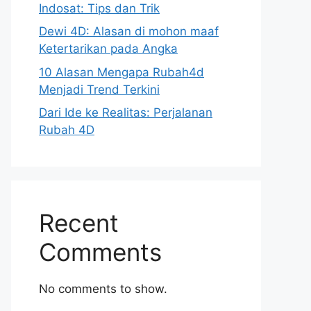
Indosat: Tips dan Trik
Dewi 4D: Alasan di mohon maaf
Ketertarikan pada Angka
10 Alasan Mengapa Rubah4d
Menjadi Trend Terkini
Dari Ide ke Realitas: Perjalanan
Rubah 4D
Recent
Comments
No comments to show.