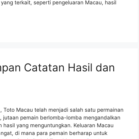
ang terkait, seperti pengeluaran Macau, hasil
pan Catatan Hasil dan
a, Toto Macau telah menjadi salah satu permainan
hari, jutaan pemain berlomba-lomba mengandalkan
 hasil yang menguntungkan. Keluaran Macau
angat, di mana para pemain berharap untuk