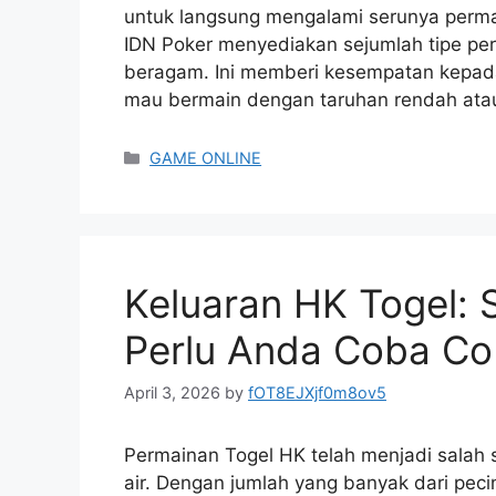
untuk langsung mengalami serunya perma
IDN Poker menyediakan sejumlah tipe pe
beragam. Ini memberi kesempatan kepada 
mau bermain dengan taruhan rendah ata
Categories
GAME ONLINE
Keluaran HK Togel: 
Perlu Anda Coba C
April 3, 2026
by
fOT8EJXjf0m8ov5
Permainan Togel HK telah menjadi salah 
air. Dengan jumlah yang banyak dari pec