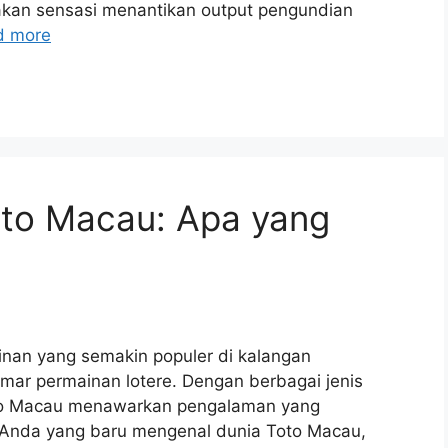
an sensasi menantikan output pengundian
d more
oto Macau: Apa yang
nan yang semakin populer di kalangan
mar permainan lotere. Dengan berbagai jenis
oto Macau menawarkan pengalaman yang
 Anda yang baru mengenal dunia Toto Macau,