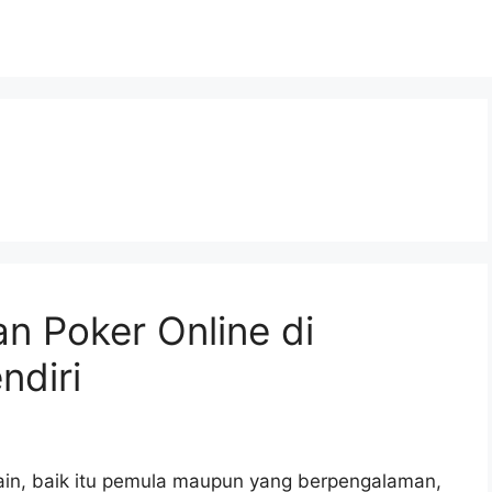
n Poker Online di
ndiri
ain, baik itu pemula maupun yang berpengalaman,