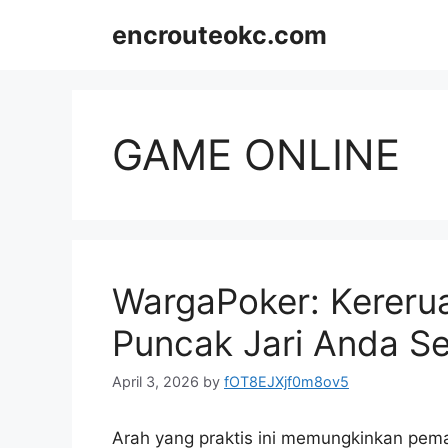
Skip
encrouteokc.com
to
content
GAME ONLINE
WargaPoker: Kererua
Puncak Jari Anda Se
April 3, 2026
by
fOT8EJXjf0m8ov5
Arah yang praktis ini memungkinkan pem