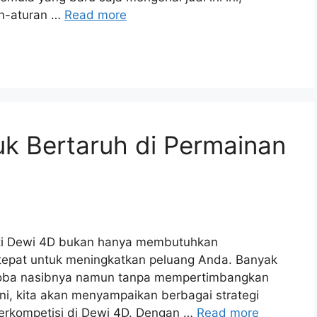
an-aturan …
Read more
tuk Bertaruh di Permainan
rti Dewi 4D bukan hanya membutuhkan
g tepat untuk meningkatkan peluang Anda. Banyak
oba nasibnya namun tanpa mempertimbangkan
 ini, kita akan menyampaikan berbagai strategi
erkompetisi di Dewi 4D. Dengan …
Read more