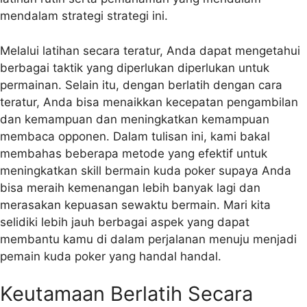
mendalam strategi strategi ini.
Melalui latihan secara teratur, Anda dapat mengetahui
berbagai taktik yang diperlukan diperlukan untuk
permainan. Selain itu, dengan berlatih dengan cara
teratur, Anda bisa menaikkan kecepatan pengambilan
dan kemampuan dan meningkatkan kemampuan
membaca opponen. Dalam tulisan ini, kami bakal
membahas beberapa metode yang efektif untuk
meningkatkan skill bermain kuda poker supaya Anda
bisa meraih kemenangan lebih banyak lagi dan
merasakan kepuasan sewaktu bermain. Mari kita
selidiki lebih jauh berbagai aspek yang dapat
membantu kamu di dalam perjalanan menuju menjadi
pemain kuda poker yang handal handal.
Keutamaan Berlatih Secara