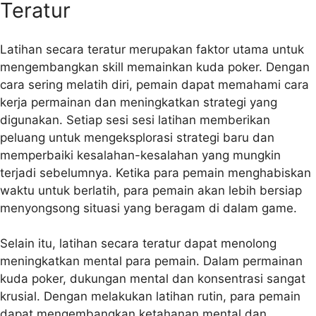
Teratur
Latihan secara teratur merupakan faktor utama untuk
mengembangkan skill memainkan kuda poker. Dengan
cara sering melatih diri, pemain dapat memahami cara
kerja permainan dan meningkatkan strategi yang
digunakan. Setiap sesi sesi latihan memberikan
peluang untuk mengeksplorasi strategi baru dan
memperbaiki kesalahan-kesalahan yang mungkin
terjadi sebelumnya. Ketika para pemain menghabiskan
waktu untuk berlatih, para pemain akan lebih bersiap
menyongsong situasi yang beragam di dalam game.
Selain itu, latihan secara teratur dapat menolong
meningkatkan mental para pemain. Dalam permainan
kuda poker, dukungan mental dan konsentrasi sangat
krusial. Dengan melakukan latihan rutin, para pemain
dapat mengembangkan ketahanan mental dan