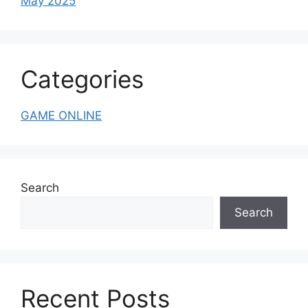
May 2025
Categories
GAME ONLINE
Search
Search
Recent Posts