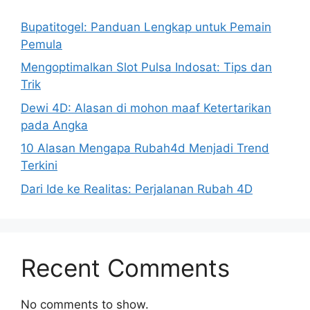
Bupatitogel: Panduan Lengkap untuk Pemain
Pemula
Mengoptimalkan Slot Pulsa Indosat: Tips dan
Trik
Dewi 4D: Alasan di mohon maaf Ketertarikan
pada Angka
10 Alasan Mengapa Rubah4d Menjadi Trend
Terkini
Dari Ide ke Realitas: Perjalanan Rubah 4D
Recent Comments
No comments to show.