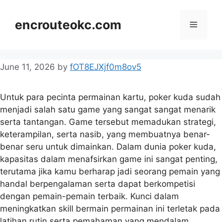
Skip
to
encrouteokc.com
Menu
content
June 11, 2026
by
fOT8EJXjf0m8ov5
Untuk para pecinta permainan kartu, poker kuda sudah
menjadi salah satu game yang sangat sangat menarik
serta tantangan. Game tersebut memadukan strategi,
keterampilan, serta nasib, yang membuatnya benar-
benar seru untuk dimainkan. Dalam dunia poker kuda,
kapasitas dalam menafsirkan game ini sangat penting,
terutama jika kamu berharap jadi seorang pemain yang
handal berpengalaman serta dapat berkompetisi
dengan pemain-pemain terbaik. Kunci dalam
meningkatkan skill bermain permainan ini terletak pada
latihan rutin serta pemahaman yang mendalam