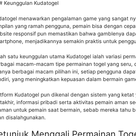
# Keunggulan Kudatogel
datogel menawarkan pengalaman game yang sangat ny
mpilan yang ramah pengguna, pemain bisa dengan cepat
bsite responsif pun memastikan bahwa gamblenya dapat
artphone, menjadikannya semakin praktis untuk penggun
lah satu keunggulan utama Kudatogel ialah variasi per
rbagai macam-macam tipe permainan togel yang seru, d
anya berbagai macam pilihan ini, setiap pengguna dapa
ndiri, yang meningkatkan kepuasan dalam bermain gam
atform Kudatogel pun dikenal dengan sistem yang ketat 
takhir, informasi pribadi serta aktivitas pemain aman s
aman untuk pemain saat bermain, sebab mereka tahu bah
an disalahgunakan.
etunjuk Menggali Permainan Togel