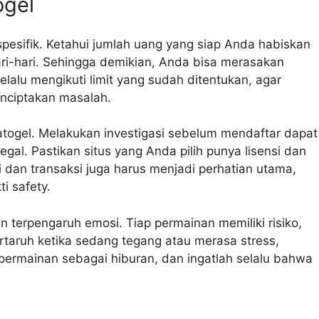
ogel
pesifik. Ketahui jumlah uang yang siap Anda habiskan
i-hari. Sehingga demikian, Anda bisa merasakan
lalu mengikuti limit yang sudah ditentukan, agar
nciptakan masalah.
udatogel. Melakukan investigasi sebelum mendaftar dapat
. Pastikan situs yang Anda pilih punya lisensi dan
si dan transaksi juga harus menjadi perhatian utama,
i safety.
n terpengaruh emosi. Tiap permainan memiliki risiko,
rtaruh ketika sedang tegang atau merasa stress,
 permainan sebagai hiburan, dan ingatlah selalu bahwa