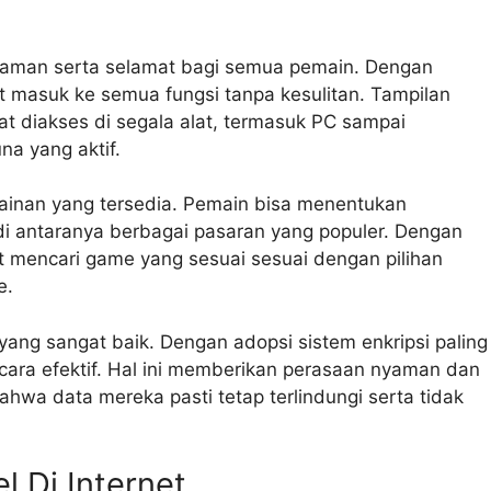
aman serta selamat bagi semua pemain. Dengan
 masuk ke semua fungsi tanpa kesulitan. Tampilan
 diakses di segala alat, termasuk PC sampai
a yang aktif.
mainan yang tersedia. Pemain bisa menentukan
i antaranya berbagai pasaran yang populer. Dengan
t mencari game yang sesuai sesuai dengan pilihan
e.
yang sangat baik. Dengan adopsi sistem enkripsi paling
ecara efektif. Hal ini memberikan perasaan nyaman dan
wa data mereka pasti tetap terlindungi serta tidak
 Di Internet