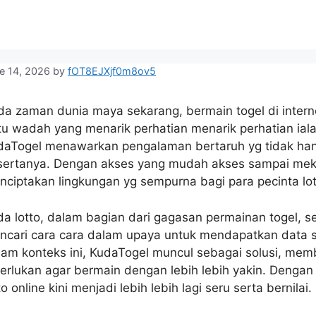
e 14, 2026
by
fOT8EJXjf0m8ov5
a zaman dunia maya sekarang, bermain togel di internet
tu wadah yang menarik perhatian menarik perhatian iala
daTogel menawarkan pengalaman bertaruh yg tidak han
sertanya. Dengan akses yang mudah akses sampai mek
nciptakan lingkungan yg sempurna bagi para pecinta lot
da lotto, dalam bagian dari gagasan permainan togel, s
ncari cara cara dalam upaya untuk mendapatkan data se
lam konteks ini, KudaTogel muncul sebagai solusi, memb
erlukan agar bermain dengan lebih lebih yakin. Dengan 
to online kini menjadi lebih lebih lagi seru serta bernilai.