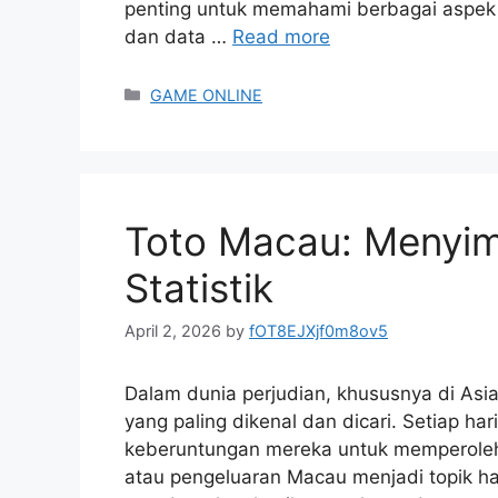
penting untuk memahami berbagai aspek y
dan data …
Read more
Categories
GAME ONLINE
Toto Macau: Menyim
Statistik
April 2, 2026
by
fOT8EJXjf0m8ov5
Dalam dunia perjudian, khususnya di Asi
yang paling dikenal dan dicari. Setiap 
keberuntungan mereka untuk memperoleh
atau pengeluaran Macau menjadi topik h