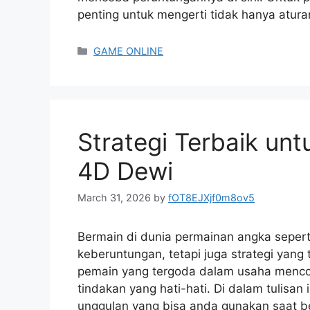
penting untuk mengerti tidak hanya atur
Categories
GAME ONLINE
Strategi Terbaik un
4D Dewi
March 31, 2026
by
fOT8EJXjf0m8ov5
Bermain di dunia permainan angka sepe
keberuntungan, tetapi juga strategi yan
pemain yang tergoda dalam usaha menc
tindakan yang hati-hati. Di dalam tulisan
unggulan yang bisa anda gunakan saat b