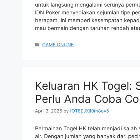
untuk langsung mengalami serunya perma
IDN Poker menyediakan sejumlah tipe pe
beragam. Ini memberi kesempatan kepada 
mau bermain dengan taruhan rendah ata
Categories
GAME ONLINE
Keluaran HK Togel: 
Perlu Anda Coba C
April 3, 2026
by
fOT8EJXjf0m8ov5
Permainan Togel HK telah menjadi salah 
air. Dengan jumlah yang banyak dari pec