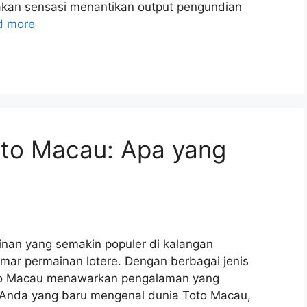
an sensasi menantikan output pengundian
d more
oto Macau: Apa yang
nan yang semakin populer di kalangan
mar permainan lotere. Dengan berbagai jenis
oto Macau menawarkan pengalaman yang
 Anda yang baru mengenal dunia Toto Macau,