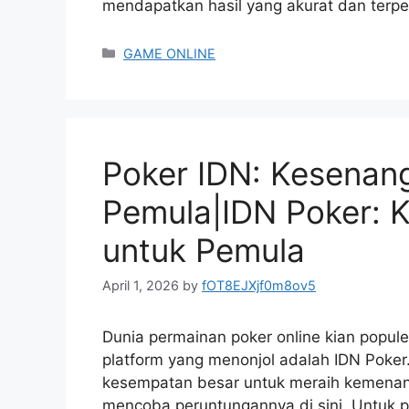
mendapatkan hasil yang akurat dan terpe
Categories
GAME ONLINE
Poker IDN: Kesenang
Pemula|IDN Poker: 
untuk Pemula
April 1, 2026
by
fOT8EJXjf0m8ov5
Dunia permainan poker online kian popule
platform yang menonjol adalah IDN Poke
kesempatan besar untuk meraih kemenanga
mencoba peruntungannya di sini. Untuk pe