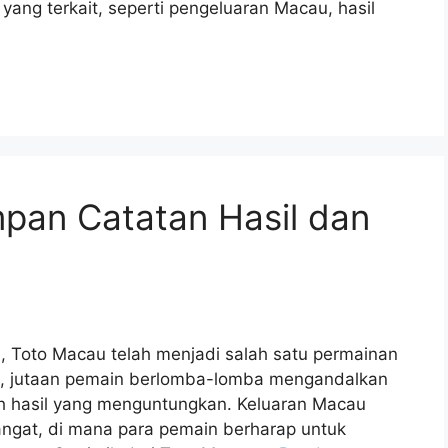
ang terkait, seperti pengeluaran Macau, hasil
pan Catatan Hasil dan
a, Toto Macau telah menjadi salah satu permainan
hari, jutaan pemain berlomba-lomba mengandalkan
 hasil yang menguntungkan. Keluaran Macau
angat, di mana para pemain berharap untuk