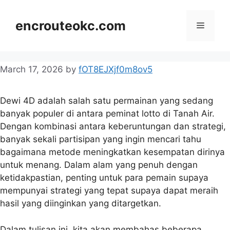
Skip
to
encrouteokc.com
Menu
content
March 17, 2026
by
fOT8EJXjf0m8ov5
Dewi 4D adalah salah satu permainan yang sedang
banyak populer di antara peminat lotto di Tanah Air.
Dengan kombinasi antara keberuntungan dan strategi,
banyak sekali partisipan yang ingin mencari tahu
bagaimana metode meningkatkan kesempatan dirinya
untuk menang. Dalam alam yang penuh dengan
ketidakpastian, penting untuk para pemain supaya
mempunyai strategi yang tepat supaya dapat meraih
hasil yang diinginkan yang ditargetkan.
Dalam tulisan ini, kita akan membahas beberapa