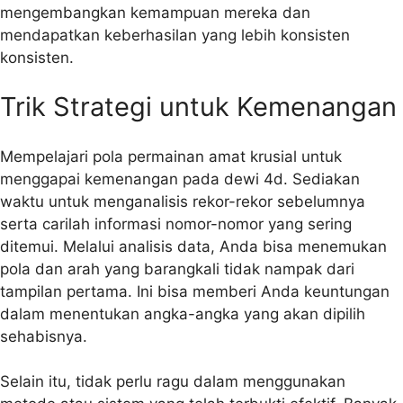
mengembangkan kemampuan mereka dan
mendapatkan keberhasilan yang lebih konsisten
konsisten.
Trik Strategi untuk Kemenangan
Mempelajari pola permainan amat krusial untuk
menggapai kemenangan pada dewi 4d. Sediakan
waktu untuk menganalisis rekor-rekor sebelumnya
serta carilah informasi nomor-nomor yang sering
ditemui. Melalui analisis data, Anda bisa menemukan
pola dan arah yang barangkali tidak nampak dari
tampilan pertama. Ini bisa memberi Anda keuntungan
dalam menentukan angka-angka yang akan dipilih
sehabisnya.
Selain itu, tidak perlu ragu dalam menggunakan