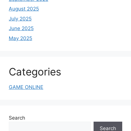
August 2025
July 2025
June 2025
May 2025
Categories
GAME ONLINE
Search
Search