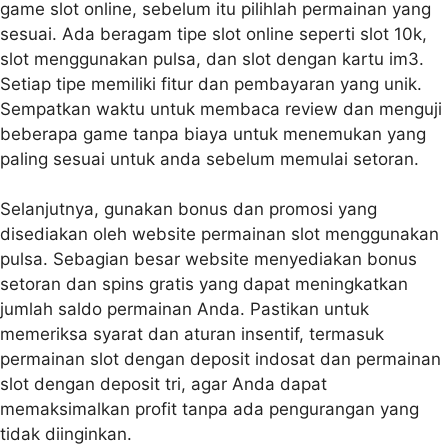
game slot online, sebelum itu pilihlah permainan yang
sesuai. Ada beragam tipe slot online seperti slot 10k,
slot menggunakan pulsa, dan slot dengan kartu im3.
Setiap tipe memiliki fitur dan pembayaran yang unik.
Sempatkan waktu untuk membaca review dan menguji
beberapa game tanpa biaya untuk menemukan yang
paling sesuai untuk anda sebelum memulai setoran.
Selanjutnya, gunakan bonus dan promosi yang
disediakan oleh website permainan slot menggunakan
pulsa. Sebagian besar website menyediakan bonus
setoran dan spins gratis yang dapat meningkatkan
jumlah saldo permainan Anda. Pastikan untuk
memeriksa syarat dan aturan insentif, termasuk
permainan slot dengan deposit indosat dan permainan
slot dengan deposit tri, agar Anda dapat
memaksimalkan profit tanpa ada pengurangan yang
tidak diinginkan.