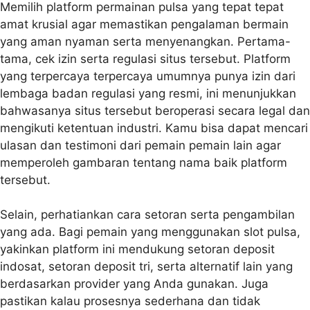
Memilih platform permainan pulsa yang tepat tepat
amat krusial agar memastikan pengalaman bermain
yang aman nyaman serta menyenangkan. Pertama-
tama, cek izin serta regulasi situs tersebut. Platform
yang terpercaya terpercaya umumnya punya izin dari
lembaga badan regulasi yang resmi, ini menunjukkan
bahwasanya situs tersebut beroperasi secara legal dan
mengikuti ketentuan industri. Kamu bisa dapat mencari
ulasan dan testimoni dari pemain pemain lain agar
memperoleh gambaran tentang nama baik platform
tersebut.
Selain, perhatiankan cara setoran serta pengambilan
yang ada. Bagi pemain yang menggunakan slot pulsa,
yakinkan platform ini mendukung setoran deposit
indosat, setoran deposit tri, serta alternatif lain yang
berdasarkan provider yang Anda gunakan. Juga
pastikan kalau prosesnya sederhana dan tidak