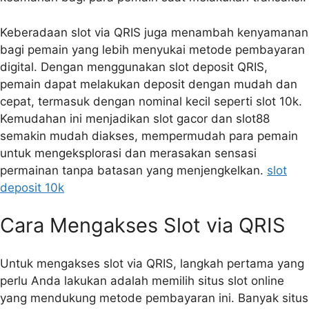
Keberadaan slot via QRIS juga menambah kenyamanan
bagi pemain yang lebih menyukai metode pembayaran
digital. Dengan menggunakan slot deposit QRIS,
pemain dapat melakukan deposit dengan mudah dan
cepat, termasuk dengan nominal kecil seperti slot 10k.
Kemudahan ini menjadikan slot gacor dan slot88
semakin mudah diakses, mempermudah para pemain
untuk mengeksplorasi dan merasakan sensasi
permainan tanpa batasan yang menjengkelkan.
slot
deposit 10k
Cara Mengakses Slot via QRIS
Untuk mengakses slot via QRIS, langkah pertama yang
perlu Anda lakukan adalah memilih situs slot online
yang mendukung metode pembayaran ini. Banyak situs