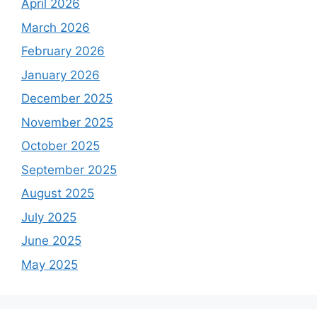
April 2026
March 2026
February 2026
January 2026
December 2025
November 2025
October 2025
September 2025
August 2025
July 2025
June 2025
May 2025