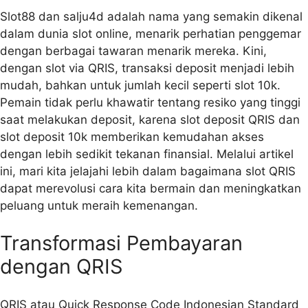
Slot88 dan salju4d adalah nama yang semakin dikenal
dalam dunia slot online, menarik perhatian penggemar
dengan berbagai tawaran menarik mereka. Kini,
dengan slot via QRIS, transaksi deposit menjadi lebih
mudah, bahkan untuk jumlah kecil seperti slot 10k.
Pemain tidak perlu khawatir tentang resiko yang tinggi
saat melakukan deposit, karena slot deposit QRIS dan
slot deposit 10k memberikan kemudahan akses
dengan lebih sedikit tekanan finansial. Melalui artikel
ini, mari kita jelajahi lebih dalam bagaimana slot QRIS
dapat merevolusi cara kita bermain dan meningkatkan
peluang untuk meraih kemenangan.
Transformasi Pembayaran
dengan QRIS
QRIS atau Quick Response Code Indonesian Standard