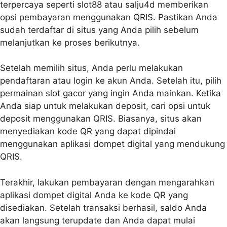
terpercaya seperti slot88 atau salju4d memberikan
opsi pembayaran menggunakan QRIS. Pastikan Anda
sudah terdaftar di situs yang Anda pilih sebelum
melanjutkan ke proses berikutnya.
Setelah memilih situs, Anda perlu melakukan
pendaftaran atau login ke akun Anda. Setelah itu, pilih
permainan slot gacor yang ingin Anda mainkan. Ketika
Anda siap untuk melakukan deposit, cari opsi untuk
deposit menggunakan QRIS. Biasanya, situs akan
menyediakan kode QR yang dapat dipindai
menggunakan aplikasi dompet digital yang mendukung
QRIS.
Terakhir, lakukan pembayaran dengan mengarahkan
aplikasi dompet digital Anda ke kode QR yang
disediakan. Setelah transaksi berhasil, saldo Anda
akan langsung terupdate dan Anda dapat mulai