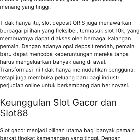
menang yang tinggi.
Tidak hanya itu, slot deposit QRIS juga menawarkan
berbagai pilihan yang fleksibel, termasuk slot 10k, yang
membuatnya dapat diakses oleh berbagai kalangan
pemain. Dengan adanya opsi deposit rendah, pemain
baru dapat mencoba keberuntungan mereka tanpa
harus mengeluarkan banyak uang di awal.
Transformasi ini tidak hanya memudahkan pengguna,
tetapi juga membuka peluang baru bagi industri
perjudian online untuk berkembang dan berinovasi.
Keunggulan Slot Gacor dan
Slot88
Slot gacor menjadi pilihan utama bagi banyak pemain
berkat tingkat kemenangan yang tinggi. Dengan