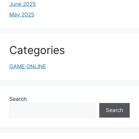
June 2025
May 2025
Categories
GAME ONLINE
Search
Search