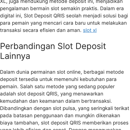
XL, juga mendukung metode deposit ini, menjadikan
pengalaman bermain slot semakin praktis. Dalam era
digital ini, Slot Deposit QRIS seolah menjadi solusi bagi
para pemain yang mencari cara baru untuk melakukan
transaksi secara efisien dan aman.
slot xl
Perbandingan Slot Deposit
Lainnya
Dalam dunia permainan slot online, berbagai metode
deposit tersedia untuk memenuhi kebutuhan para
pemain. Salah satu metode yang sedang populer
adalah slot deposit QRIS, yang menawarkan
kemudahan dan keamanan dalam bertransaksi.
Dibandingkan dengan slot pulsa, yang seringkali terikat
pada batasan penggunaan dan mungkin dikenakan
biaya tambahan, slot deposit QRIS memberikan proses
yang lebih efisien dan cepat. Dengan menggunakan