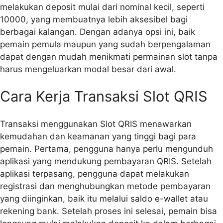
melakukan deposit mulai dari nominal kecil, seperti
10000, yang membuatnya lebih aksesibel bagi
berbagai kalangan. Dengan adanya opsi ini, baik
pemain pemula maupun yang sudah berpengalaman
dapat dengan mudah menikmati permainan slot tanpa
harus mengeluarkan modal besar dari awal.
Cara Kerja Transaksi Slot QRIS
Transaksi menggunakan Slot QRIS menawarkan
kemudahan dan keamanan yang tinggi bagi para
pemain. Pertama, pengguna hanya perlu mengunduh
aplikasi yang mendukung pembayaran QRIS. Setelah
aplikasi terpasang, pengguna dapat melakukan
registrasi dan menghubungkan metode pembayaran
yang diinginkan, baik itu melalui saldo e-wallet atau
rekening bank. Setelah proses ini selesai, pemain bisa