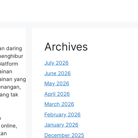
Archives
an daring
menghibur
July 2026
latform
ainan
June 2026
ainan yang
May 2026
enangan,
April 2026
ang tak
March 2026
February 2026
n
January 2026
online,
kan
December 2025