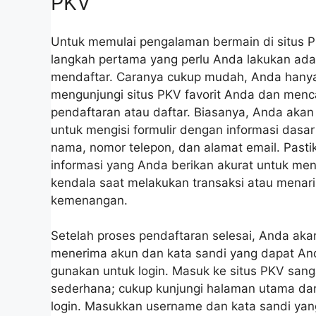
PKV
Untuk memulai pengalaman bermain di situs P
langkah pertama yang perlu Anda lakukan ada
mendaftar. Caranya cukup mudah, Anda hanya
mengunjungi situs PKV favorit Anda dan mencar
pendaftaran atau daftar. Biasanya, Anda akan
untuk mengisi formulir dengan informasi dasar
nama, nomor telepon, dan alamat email. Pasti
informasi yang Anda berikan akurat untuk men
kendala saat melakukan transaksi atau menari
kemenangan.
Setelah proses pendaftaran selesai, Anda aka
menerima akun dan kata sandi yang dapat An
gunakan untuk login. Masuk ke situs PKV sang
sederhana; cukup kunjungi halaman utama dan
login. Masukkan username dan kata sandi yan