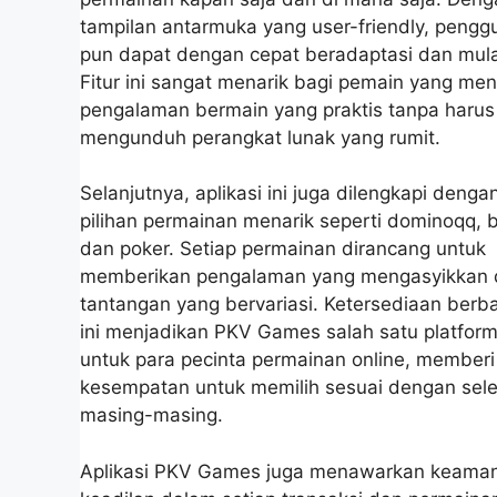
tampilan antarmuka yang user-friendly, pengg
pun dapat dengan cepat beradaptasi dan mula
Fitur ini sangat menarik bagi pemain yang me
pengalaman bermain yang praktis tanpa harus
mengunduh perangkat lunak yang rumit.
Selanjutnya, aplikasi ini juga dilengkapi deng
pilihan permainan menarik seperti dominoqq, 
dan poker. Setiap permainan dirancang untuk
memberikan pengalaman yang mengasyikkan 
tantangan yang bervariasi. Ketersediaan berba
ini menjadikan PKV Games salah satu platform 
untuk para pecinta permainan online, member
kesempatan untuk memilih sesuai dengan sele
masing-masing.
Aplikasi PKV Games juga menawarkan keama