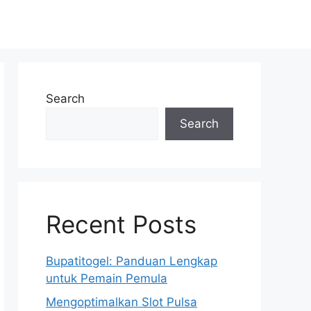
Search
Search
Recent Posts
Bupatitogel: Panduan Lengkap
untuk Pemain Pemula
Mengoptimalkan Slot Pulsa