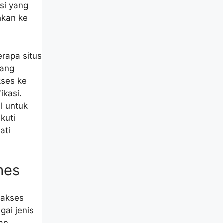
si yang
hkan ke
rapa situs
yang
ses ke
ikasi.
il untuk
kuti
ati
mes
 akses
ai jenis
an