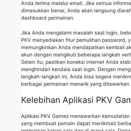
Anda terima melalui email. Jika semua informa
dimasukkan benar, Anda akan langsung diara
dashboard permainan.
Jika Anda mengalami masalah saat login, bebe
PKV menyediakan fitur pemulihan password, 
memungkinkan Anda mendapatkan kembali ak
akun dengan mengikuti beberapa langkah verif
Selain itu, pastikan koneksi internet Anda stab
menghindari kendala saat login. Dengan mengi
langkah-langkah ini, Anda bisa segera menikm
berbagai permainan menarik yang ditawarkan.
Kelebihan Aplikasi PKV Ga
Aplikasi PKV Games menawarkan kemudahan
yang membuat pemain dapat menikmati berbag
permainan kapan saja dan di mana saja. Deng