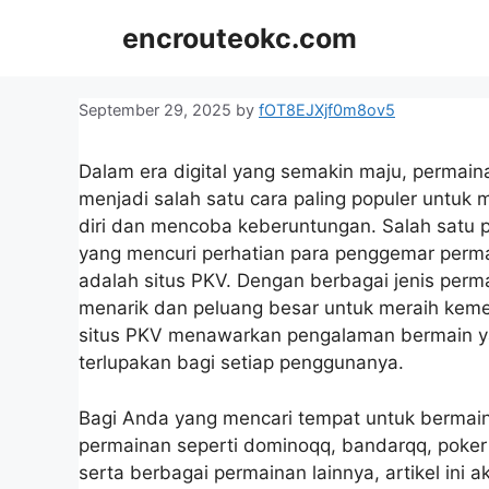
Skip
encrouteokc.com
to
content
September 29, 2025
by
fOT8EJXjf0m8ov5
Dalam era digital yang semakin maju, permain
menjadi salah satu cara paling populer untuk 
diri dan mencoba keberuntungan. Salah satu p
yang mencuri perhatian para penggemar perm
adalah situs PKV. Dengan berbagai jenis perm
menarik dan peluang besar untuk meraih kem
situs PKV menawarkan pengalaman bermain y
terlupakan bagi setiap penggunanya.
Bagi Anda yang mencari tempat untuk bermai
permainan seperti dominoqq, bandarqq, poker 
serta berbagai permainan lainnya, artikel ini a