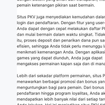
pemain ketenangan pikiran saat bermain.
Situs PKV juga menyediakan kemudahan dala
login dan pendaftaran. Dengan fitur yang user-
Anda dapat dengan cepat melakukan daftar 
dan mulai bermain dalam waktu singkat. Tida
itu, proses deposit dan penarikan dana pun s
efisien, sehingga Anda tidak perlu menunggu 
menikmati kemenangan Anda. Dengan aplikas
games yang dapat diunduh, Anda juga dapat
mengakses permainan kapan saja dan di mana
Lebih dari sekadar platform permainan, situs 
menawarkan berbagai promosi dan bonus yan
menguntungkan bagi para pemain. Dari bonus
pendaftaran hingga program loyalitas, Anda a
mendapatkan lebih banyak nilai dari setiap ta
Anda lakukan. Hal ini menjadikan situs PKV ti