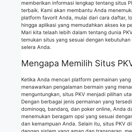
memberikan informasi lengkap tentang situs 
terbaik. Kami akan membantu Anda menemuk
platform favorit Anda, mulai dari cara daftar, lo
hingga aplikasi yang memudahkan akses ke p
Mari kita telaah lebih dalam tentang dunia PK
temukan situs yang sesuai dengan kebutuhan 
selera Anda.
Mengapa Memilih Situs PK
Ketika Anda mencari platform permainan yang
menawarkan pengalaman bermain yang menar
menguntungkan, situs PKV menjadi pilihan ut
Dengan berbagai jenis permainan yang tersedi
dominoqq, bandarq, dan poker online, Anda d
menemukan beragam opsi yang sesuai dengan
dan kemampuan Anda. Selain itu, situs PKV di
dengan sistem yang aman dan transparan, m