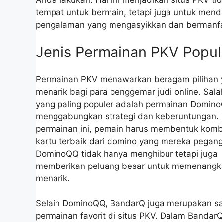
tempat untuk bermain, tetapi juga untuk men
pengalaman yang mengasyikkan dan bermanfa
Jenis Permainan PKV Popul
Permainan PKV menawarkan beragam pilihan 
menarik bagi para penggemar judi online. Sala
yang paling populer adalah permainan Domin
menggabungkan strategi dan keberuntungan.
permainan ini, pemain harus membentuk komb
kartu terbaik dari domino yang mereka pegang
DominoQQ tidak hanya menghibur tetapi juga
memberikan peluang besar untuk memenangk
menarik.
Selain DominoQQ, BandarQ juga merupakan sa
permainan favorit di situs PKV. Dalam Bandar