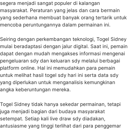
segera menjadi sangat populer di kalangan
masyarakat. Peraturan yang jelas dan cara bermain
yang sederhana membuat banyak orang tertarik untuk
mencoba peruntungannya dalam permainan ini.
Seiring dengan perkembangan teknologi, Togel Sidney
mulai beradaptasi dengan jalur digital. Saat ini, pemain
dapat dengan mudah mengakses informasi mengenai
pengeluaran sdy dan keluaran sdy melalui berbagai
platform online. Hal ini memudahkan para pemain
untuk melihat hasil togel sdy hari ini serta data sdy
yang diperlukan untuk menganalisis kemungkinan
angka keberuntungan mereka.
Togel Sidney tidak hanya sekedar permainan, tetapi
juga menjadi bagian dari budaya masyarakat
setempat. Setiap kali live draw sdy diadakan,
antusiasme yang tinggi terlihat dari para penggemar