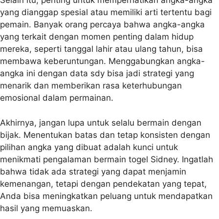
Selain itu, penting untuk memperhatikan angka-angka
yang dianggap spesial atau memiliki arti tertentu bagi
pemain. Banyak orang percaya bahwa angka-angka
yang terkait dengan momen penting dalam hidup
mereka, seperti tanggal lahir atau ulang tahun, bisa
membawa keberuntungan. Menggabungkan angka-
angka ini dengan data sdy bisa jadi strategi yang
menarik dan memberikan rasa keterhubungan
emosional dalam permainan.
Akhirnya, jangan lupa untuk selalu bermain dengan
bijak. Menentukan batas dan tetap konsisten dengan
pilihan angka yang dibuat adalah kunci untuk
menikmati pengalaman bermain togel Sidney. Ingatlah
bahwa tidak ada strategi yang dapat menjamin
kemenangan, tetapi dengan pendekatan yang tepat,
Anda bisa meningkatkan peluang untuk mendapatkan
hasil yang memuaskan.