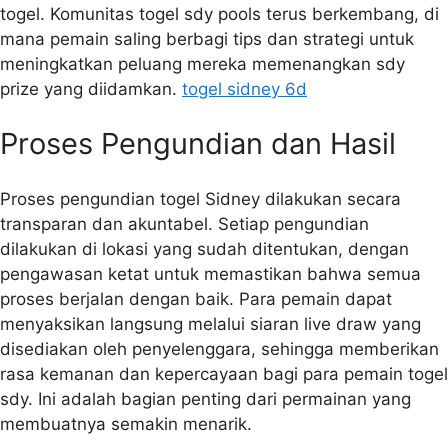
togel. Komunitas togel sdy pools terus berkembang, di
mana pemain saling berbagi tips dan strategi untuk
meningkatkan peluang mereka memenangkan sdy
prize yang diidamkan.
togel sidney 6d
Proses Pengundian dan Hasil
Proses pengundian togel Sidney dilakukan secara
transparan dan akuntabel. Setiap pengundian
dilakukan di lokasi yang sudah ditentukan, dengan
pengawasan ketat untuk memastikan bahwa semua
proses berjalan dengan baik. Para pemain dapat
menyaksikan langsung melalui siaran live draw yang
disediakan oleh penyelenggara, sehingga memberikan
rasa kemanan dan kepercayaan bagi para pemain togel
sdy. Ini adalah bagian penting dari permainan yang
membuatnya semakin menarik.