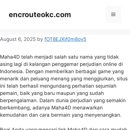
Skip
to
encrouteokc.com
Menu
content
August 6, 2025
by
fOT8EJXjf0m8ov5
Maha4D telah menjadi salah satu nama yang tidak
asing lagi di kalangan penggemar perjudian online di
Indonesia. Dengan memberikan berbagai game yang
menarik dan peluang menang yang menggiurkan, situs
ini telah berhasil mengundang perhatian sejumlah
pemain, baik yang baru maupun yang sudah
berpengalaman. Dalam dunia perjudian yang semakin
berkembang, adanya Maha4D menawarkan
kemudahan dan cara bermain yang menyenangkan.
Bagi Anda yang mencari link Maha4D dan cara mudah