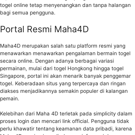
togel online tetap menyenangkan dan tanpa halangan
bagi semua pengguna.
Portal Resmi Maha4D
Maha4D merupakan salah satu platform resmi yang
menawarkan menawarkan pengalaman bermain togel
secara online. Dengan adanya berbagai variasi
permainan, mulai dari togel Hongkong hingga togel
Singapore, portal ini akan menarik banyak penggemar
togel. Keberadaan situs yang terpercaya dan ringan
diakses menjadikannya semakin populer di kalangan
pemain.
Kelebihan dari Maha 4D terletak pada simplicity dalam
proses login dan mencari link official. Pengguna tidak
perlu khawatir tentang keamanan data pribadi, karena