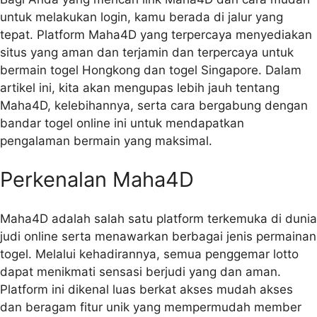
untuk melakukan login, kamu berada di jalur yang
tepat. Platform Maha4D yang terpercaya menyediakan
situs yang aman dan terjamin dan terpercaya untuk
bermain togel Hongkong dan togel Singapore. Dalam
artikel ini, kita akan mengupas lebih jauh tentang
Maha4D, kelebihannya, serta cara bergabung dengan
bandar togel online ini untuk mendapatkan
pengalaman bermain yang maksimal.
Perkenalan Maha4D
Maha4D adalah salah satu platform terkemuka di dunia
judi online serta menawarkan berbagai jenis permainan
togel. Melalui kehadirannya, semua penggemar lotto
dapat menikmati sensasi berjudi yang dan aman.
Platform ini dikenal luas berkat akses mudah akses
dan beragam fitur unik yang mempermudah member