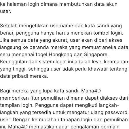
ke halaman login dimana membutuhkan data akun
user.
Setelah mengetikkan username dan kata sandi yang
benar, pengguna hanya harus menekan tombol login.
Jika semua data yang akurat, user akan diberi akses
langsung ke beranda mereka yang memuat aneka data
seru mengenai togel Hongkong dan Singapore.
Keunggulan dari sistem login ini adalah level keamanan
yang tinggi, sehingga user tidak perlu khawatir tentang
data pribadi mereka.
Bagi mereka yang lupa kata sandi, Maha4D
memberikan fitur pemulihan dimana dapat diakses dari
tampilan login. Pengguna dapat mengikuti langkah-
langkah yang tersedia untuk mengatur ulang password
user. Dengan kemudahan tahapan login dan pemulihan
ini, Maha4D memastikan agar pengalaman bermain