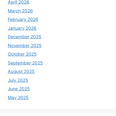
April 2026
March 2026
February 2026
January 2026
December 2025
November 2025
October 2025
September 2025
August 2025
July 2025
June 2025
May 2025