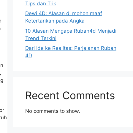
Tips dan Trik
Dewi 4D: Alasan di mohon maaf
n
Ketertarikan pada Angka
a
10 Alasan Mengapa Rubah4d Menjadi
Trend Terkini
Dari Ide ke Realitas: Perjalanan Rubah
4D
an
,
ng
Recent Comments
i
or
No comments to show.
ruh