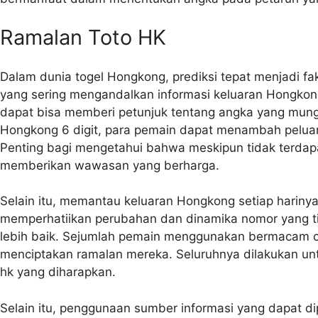
Ramalan Toto HK
Dalam dunia togel Hongkong, prediksi tepat menjadi f
yang sering mengandalkan informasi keluaran Hongkong
dapat bisa memberi petunjuk tentang angka yang mung
Hongkong 6 digit, para pemain dapat menambah peluan
Penting bagi mengetahui bahwa meskipun tidak terdapat
memberikan wawasan yang berharga.
Selain itu, memantau keluaran Hongkong setiap hariny
memperhatiikan perubahan dan dinamika nomor yang t
lebih baik. Sejumlah pemain menggunakan bermacam car
menciptakan ramalan mereka. Seluruhnya dilakukan u
hk yang diharapkan.
Selain itu, penggunaan sumber informasi yang dapat di