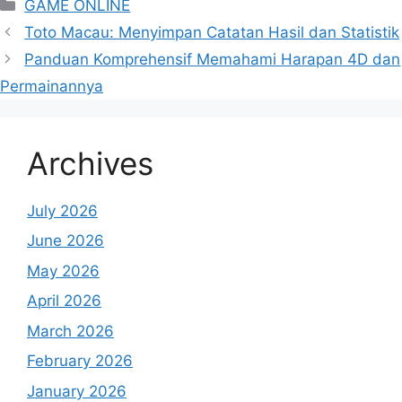
Categories
GAME ONLINE
Toto Macau: Menyimpan Catatan Hasil dan Statistik
Panduan Komprehensif Memahami Harapan 4D dan
Permainannya
Archives
July 2026
June 2026
May 2026
April 2026
March 2026
February 2026
January 2026