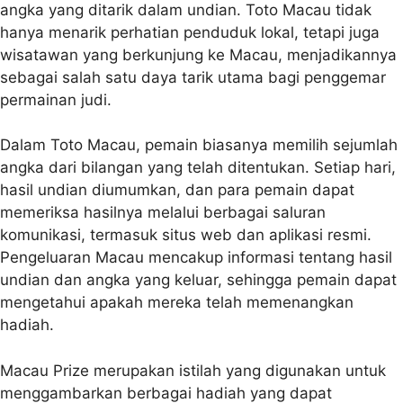
angka yang ditarik dalam undian. Toto Macau tidak
hanya menarik perhatian penduduk lokal, tetapi juga
wisatawan yang berkunjung ke Macau, menjadikannya
sebagai salah satu daya tarik utama bagi penggemar
permainan judi.
Dalam Toto Macau, pemain biasanya memilih sejumlah
angka dari bilangan yang telah ditentukan. Setiap hari,
hasil undian diumumkan, dan para pemain dapat
memeriksa hasilnya melalui berbagai saluran
komunikasi, termasuk situs web dan aplikasi resmi.
Pengeluaran Macau mencakup informasi tentang hasil
undian dan angka yang keluar, sehingga pemain dapat
mengetahui apakah mereka telah memenangkan
hadiah.
Macau Prize merupakan istilah yang digunakan untuk
menggambarkan berbagai hadiah yang dapat