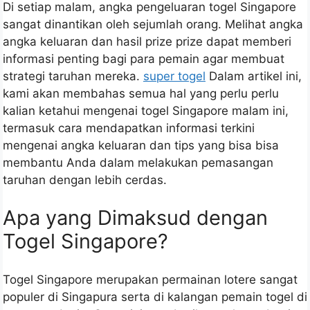
Di setiap malam, angka pengeluaran togel Singapore
sangat dinantikan oleh sejumlah orang. Melihat angka
angka keluaran dan hasil prize prize dapat memberi
informasi penting bagi para pemain agar membuat
strategi taruhan mereka.
super togel
Dalam artikel ini,
kami akan membahas semua hal yang perlu perlu
kalian ketahui mengenai togel Singapore malam ini,
termasuk cara mendapatkan informasi terkini
mengenai angka keluaran dan tips yang bisa bisa
membantu Anda dalam melakukan pemasangan
taruhan dengan lebih cerdas.
Apa yang Dimaksud dengan
Togel Singapore?
Togel Singapore merupakan permainan lotere sangat
populer di Singapura serta di kalangan pemain togel di