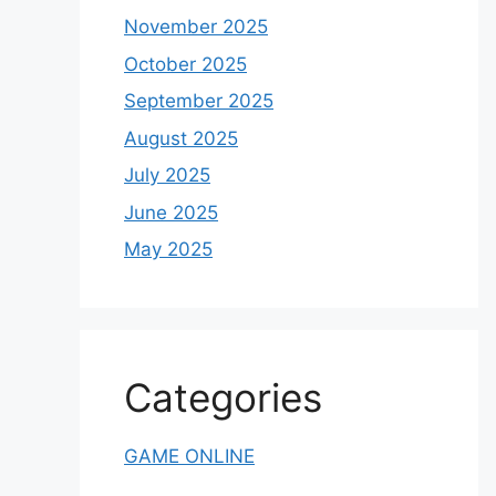
November 2025
October 2025
September 2025
August 2025
July 2025
June 2025
May 2025
Categories
GAME ONLINE