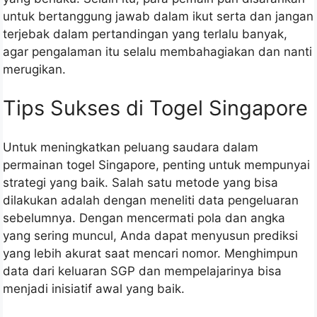
untuk bertanggung jawab dalam ikut serta dan jangan
terjebak dalam pertandingan yang terlalu banyak,
agar pengalaman itu selalu membahagiakan dan nanti
merugikan.
Tips Sukses di Togel Singapore
Untuk meningkatkan peluang saudara dalam
permainan togel Singapore, penting untuk mempunyai
strategi yang baik. Salah satu metode yang bisa
dilakukan adalah dengan meneliti data pengeluaran
sebelumnya. Dengan mencermati pola dan angka
yang sering muncul, Anda dapat menyusun prediksi
yang lebih akurat saat mencari nomor. Menghimpun
data dari keluaran SGP dan mempelajarinya bisa
menjadi inisiatif awal yang baik.