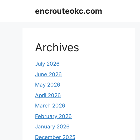
Skip
encrouteokc.com
to
content
Archives
July 2026
June 2026
May 2026
April 2026
March 2026
February 2026
January 2026
December 2025