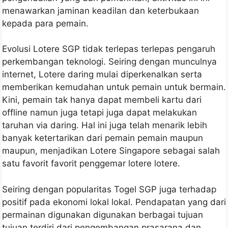
menawarkan jaminan keadilan dan keterbukaan
kepada para pemain.
Evolusi Lotere SGP tidak terlepas terlepas pengaruh
perkembangan teknologi. Seiring dengan munculnya
internet, Lotere daring mulai diperkenalkan serta
memberikan kemudahan untuk pemain untuk bermain.
Kini, pemain tak hanya dapat membeli kartu dari
offline namun juga tetapi juga dapat melakukan
taruhan via daring. Hal ini juga telah menarik lebih
banyak ketertarikan dari pemain pemain maupun
maupun, menjadikan Lotere Singapore sebagai salah
satu favorit favorit penggemar lotere lotere.
Seiring dengan popularitas Togel SGP juga terhadap
positif pada ekonomi lokal lokal. Pendapatan yang dari
permainan digunakan digunakan berbagai tujuan
tujuan terdiri dari pengembangan prasarana dan