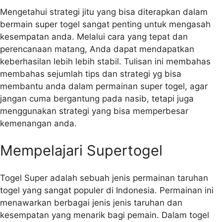
Mengetahui strategi jitu yang bisa diterapkan dalam
bermain super togel sangat penting untuk mengasah
kesempatan anda. Melalui cara yang tepat dan
perencanaan matang, Anda dapat mendapatkan
keberhasilan lebih lebih stabil. Tulisan ini membahas
membahas sejumlah tips dan strategi yg bisa
membantu anda dalam permainan super togel, agar
jangan cuma bergantung pada nasib, tetapi juga
menggunakan strategi yang bisa memperbesar
kemenangan anda.
Mempelajari Supertogel
Togel Super adalah sebuah jenis permainan taruhan
togel yang sangat populer di Indonesia. Permainan ini
menawarkan berbagai jenis jenis taruhan dan
kesempatan yang menarik bagi pemain. Dalam togel