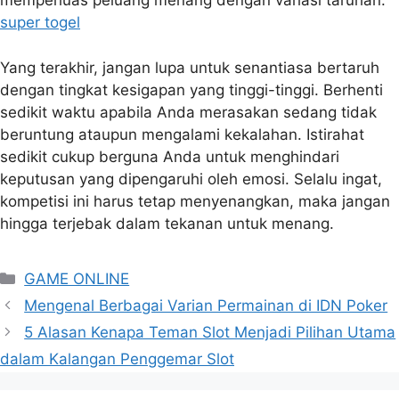
memperluas peluang menang dengan variasi taruhan.
super togel
Yang terakhir, jangan lupa untuk senantiasa bertaruh
dengan tingkat kesigapan yang tinggi-tinggi. Berhenti
sedikit waktu apabila Anda merasakan sedang tidak
beruntung ataupun mengalami kekalahan. Istirahat
sedikit cukup berguna Anda untuk menghindari
keputusan yang dipengaruhi oleh emosi. Selalu ingat,
kompetisi ini harus tetap menyenangkan, maka jangan
hingga terjebak dalam tekanan untuk menang.
Categories
GAME ONLINE
Mengenal Berbagai Varian Permainan di IDN Poker
5 Alasan Kenapa Teman Slot Menjadi Pilihan Utama
dalam Kalangan Penggemar Slot