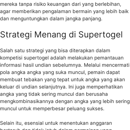
mereka tanpa risiko keuangan dari yang berlebihan,
agar memberikan pengalaman bermain yang lebih baik
dan menguntungkan dalam jangka panjang.
Strategi Menang di Supertogel
Salah satu strategi yang bisa diterapkan dalam
kompetisi supertogel adalah melakukan pemantauan
informasi hasil undian sebelumnya. Melalui mencermati
pola angka angka yang suka muncul, pemain dapat
membuat tebakan yang tepat untuk angka yang akan
keluar di undian selanjutnya. Ini juga memperhatikan
angka yang tidak sering muncul dan berusaha
mengkombinasikannya dengan angka yang lebih sering
muncul untuk memperbesar peluang sukses.
Selain itu, esensial untuk menentukan anggaran