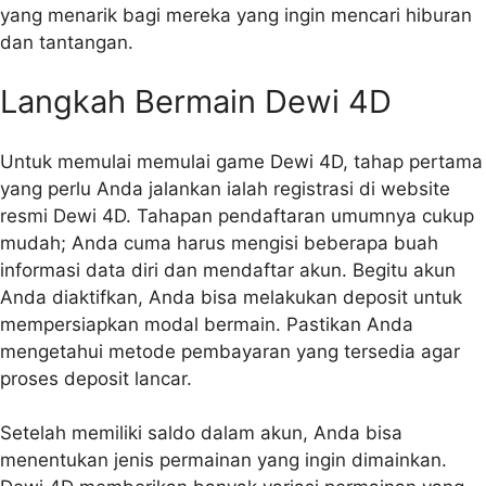
yang menarik bagi mereka yang ingin mencari hiburan
dan tantangan.
Langkah Bermain Dewi 4D
Untuk memulai memulai game Dewi 4D, tahap pertama
yang perlu Anda jalankan ialah registrasi di website
resmi Dewi 4D. Tahapan pendaftaran umumnya cukup
mudah; Anda cuma harus mengisi beberapa buah
informasi data diri dan mendaftar akun. Begitu akun
Anda diaktifkan, Anda bisa melakukan deposit untuk
mempersiapkan modal bermain. Pastikan Anda
mengetahui metode pembayaran yang tersedia agar
proses deposit lancar.
Setelah memiliki saldo dalam akun, Anda bisa
menentukan jenis permainan yang ingin dimainkan.