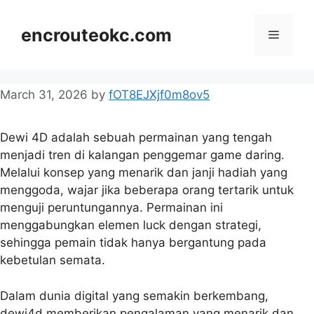
Skip
to
encrouteokc.com
Menu
content
March 31, 2026
by
fOT8EJXjf0m8ov5
Dewi 4D adalah sebuah permainan yang tengah
menjadi tren di kalangan penggemar game daring.
Melalui konsep yang menarik dan janji hadiah yang
menggoda, wajar jika beberapa orang tertarik untuk
menguji peruntungannya. Permainan ini
menggabungkan elemen luck dengan strategi,
sehingga pemain tidak hanya bergantung pada
kebetulan semata.
Dalam dunia digital yang semakin berkembang,
dewi4d memberikan pengalaman yang menarik dan