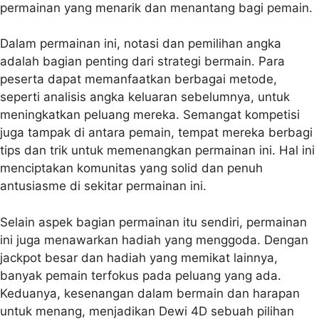
permainan yang menarik dan menantang bagi pemain.
Dalam permainan ini, notasi dan pemilihan angka
adalah bagian penting dari strategi bermain. Para
peserta dapat memanfaatkan berbagai metode,
seperti analisis angka keluaran sebelumnya, untuk
meningkatkan peluang mereka. Semangat kompetisi
juga tampak di antara pemain, tempat mereka berbagi
tips dan trik untuk memenangkan permainan ini. Hal ini
menciptakan komunitas yang solid dan penuh
antusiasme di sekitar permainan ini.
Selain aspek bagian permainan itu sendiri, permainan
ini juga menawarkan hadiah yang menggoda. Dengan
jackpot besar dan hadiah yang memikat lainnya,
banyak pemain terfokus pada peluang yang ada.
Keduanya, kesenangan dalam bermain dan harapan
untuk menang, menjadikan Dewi 4D sebuah pilihan