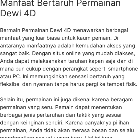
Manfaat Bertaruh Permainan
Dewi 4D
Bermain Permainan Dewi 4D menawarkan berbagai
manfaat yang luar biasa untuk kaum pemain. Di
antaranya manfaatnya adalah kemudahan akses yang
sangat baik. Dengan situs online yang mudah diakses,
Anda dapat melaksanakan taruhan kapan saja dan di
mana pun cukup dengan perangkat seperti smartphone
atau PC. Ini memungkinkan sensasi bertaruh yang
fleksibel dan nyaman tanpa harus pergi ke tempat fisik.
Selain itu, permainan ini juga dikenal karena beragam
permainan yang seru. Pemain dapat menentukan
berbagai jenis pertaruhan dan taktik yang sesuai
dengan keinginan sendiri. Karena banyaknya pilihan
permainan, Anda tidak akan merasa bosan dan selalu