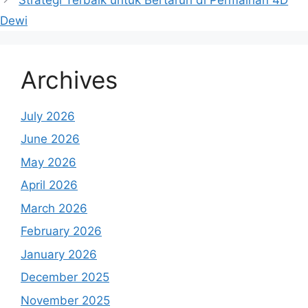
Dewi
Archives
July 2026
June 2026
May 2026
April 2026
March 2026
February 2026
January 2026
December 2025
November 2025