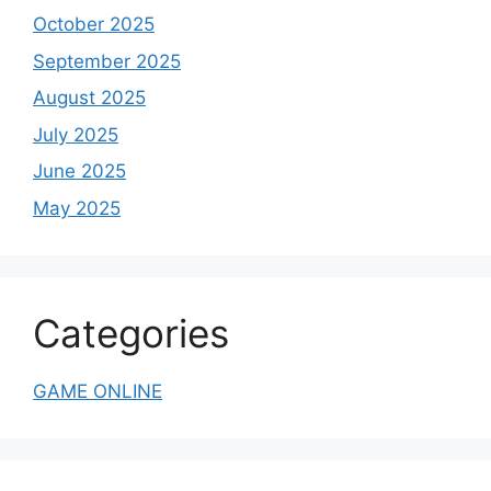
October 2025
September 2025
August 2025
July 2025
June 2025
May 2025
Categories
GAME ONLINE