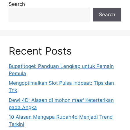
Search
Search
Recent Posts
Bupatitogel: Panduan Lengkap untuk Pemain
Pemula
Mengoptimalkan Slot Pulsa Indosat: Tips dan
Trik
Dewi 4D: Alasan di mohon maaf Ketertarikan
pada Angka
10 Alasan Mengapa Rubah4d Menjadi Trend
Terkini