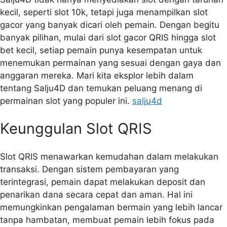
kecil, seperti slot 10k, tetapi juga menampilkan slot
gacor yang banyak dicari oleh pemain. Dengan begitu
banyak pilihan, mulai dari slot gacor QRIS hingga slot
bet kecil, setiap pemain punya kesempatan untuk
menemukan permainan yang sesuai dengan gaya dan
anggaran mereka. Mari kita eksplor lebih dalam
tentang Salju4D dan temukan peluang menang di
permainan slot yang populer ini.
salju4d
Keunggulan Slot QRIS
Slot QRIS menawarkan kemudahan dalam melakukan
transaksi. Dengan sistem pembayaran yang
terintegrasi, pemain dapat melakukan deposit dan
penarikan dana secara cepat dan aman. Hal ini
memungkinkan pengalaman bermain yang lebih lancar
tanpa hambatan, membuat pemain lebih fokus pada