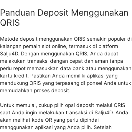
Panduan Deposit Menggunakan
QRIS
Metode deposit menggunakan QRIS semakin populer di
kalangan pemain slot online, termasuk di platform
Salju4D. Dengan menggunakan QRIS, Anda dapat
melakukan transaksi dengan cepat dan aman tanpa
perlu repot memasukkan data bank atau menggunakan
kartu kredit. Pastikan Anda memiliki aplikasi yang
mendukung QRIS yang terpasang di ponsel Anda untuk
memudahkan proses deposit.
Untuk memulai, cukup pilih opsi deposit melalui QRIS
saat Anda ingin melakukan transaksi di Salju4D. Anda
akan melihat kode QR yang perlu dipindai
menggunakan aplikasi yang Anda pilih. Setelah