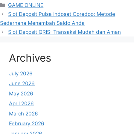
Categories
GAME ONLINE
Slot Deposit Pulsa Indosat Ooredoo: Metode
Sederhana Menambah Saldo Anda
Slot Deposit QRIS: Transaksi Mudah dan Aman
Archives
July 2026
June 2026
May 2026
April 2026
March 2026
February 2026
January 2026