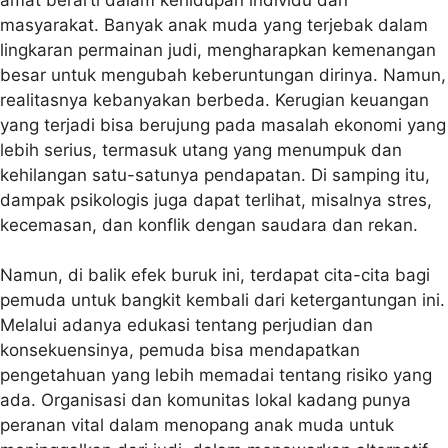
masyarakat. Banyak anak muda yang terjebak dalam
lingkaran permainan judi, mengharapkan kemenangan
besar untuk mengubah keberuntungan dirinya. Namun,
realitasnya kebanyakan berbeda. Kerugian keuangan
yang terjadi bisa berujung pada masalah ekonomi yang
lebih serius, termasuk utang yang menumpuk dan
kehilangan satu-satunya pendapatan. Di samping itu,
dampak psikologis juga dapat terlihat, misalnya stres,
kecemasan, dan konflik dengan saudara dan rekan.
Namun, di balik efek buruk ini, terdapat cita-cita bagi
pemuda untuk bangkit kembali dari ketergantungan ini.
Melalui adanya edukasi tentang perjudian dan
konsekuensinya, pemuda bisa mendapatkan
pengetahuan yang lebih memadai tentang risiko yang
ada. Organisasi dan komunitas lokal kadang punya
peranan vital dalam menopang anak muda untuk