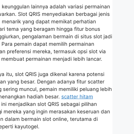
 keunggulan lainnya adalah variasi permainan
warkan. Slot QRIS menyediakan berbagai jenis
 menarik yang dapat memikat perhatian
ari tema yang beragam hingga fitur bonus
iurkan, pengalaman bermain di situs slot jadi
u. Para pemain dapat memilih permainan
n preferensi mereka, termasuk opsi slot via
 membuat permainan menjadi lebih lancar.
a itu, slot QRIS juga dikenal karena potensi
n yang besar. Dengan adanya fitur scatter
 sering muncul, pemain memiliki peluang lebih
enangkan hadiah besar.
scatter hitam
ini menjadikan slot QRIS sebagai pilihan
i mereka yang ingin merasakan keseruan dan
 dalam bermain slot online, terutama di
eperti kayutogel.