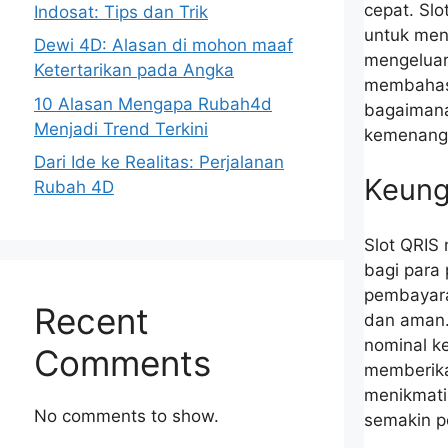
cepat. Sl
Indosat: Tips dan Trik
untuk men
Dewi 4D: Alasan di mohon maaf
mengeluark
Ketertarikan pada Angka
membahas 
10 Alasan Mengapa Rubah4d
bagaimana
Menjadi Trend Terkini
kemenanga
Dari Ide ke Realitas: Perjalanan
Keung
Rubah 4D
Slot QRIS
bagi para
pembayara
Recent
dan aman.
nominal ke
Comments
memberika
menikmati
No comments to show.
semakin p