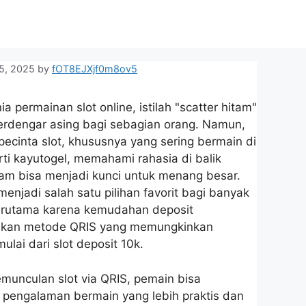
5, 2025
by
fOT8EJXjf0m8ov5
a permainan slot online, istilah "scatter hitam"
erdengar asing bagi sebagian orang. Namun,
pecinta slot, khususnya yang sering bermain di
rti kayutogel, memahami rahasia di balik
tam bisa menjadi kunci untuk menang besar.
menjadi salah satu pilihan favorit bagi banyak
erutama karena kemudahan deposit
kan metode QRIS yang memungkinkan
mulai dari slot deposit 10k.
munculan slot via QRIS, pemain bisa
 pengalaman bermain yang lebih praktis dan