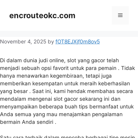
Skip
to
encrouteokc.com
Menu
content
November 4, 2025
by
fOT8EJXjf0m8ov5
Di dalam dunia judi online, slot yang gacor telah
menjadi sebuah opsi favorit untuk para pemain . Tidak
hanya menawarkan kegembiraan, tetapi juga
memberikan kesempatan untuk meraih keberhasilan
yang besar . Saat ini, kami hendak membahas secara
mendalam mengenai slot gacor sekarang ini dan
menyampaikan beberapa buah tips bermanfaat untuk
Anda semua yang mau menajamkan pengalaman
bermain Anda sendiri .
Satu cara terbaik dalam mencoba berbagai tipe mesin