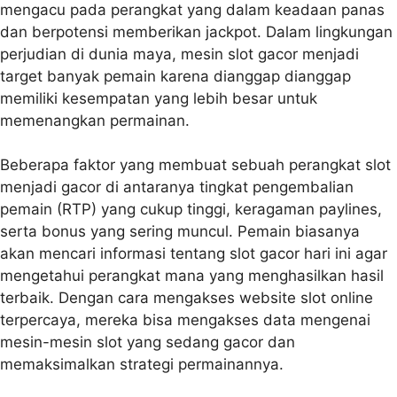
mengacu pada perangkat yang dalam keadaan panas
dan berpotensi memberikan jackpot. Dalam lingkungan
perjudian di dunia maya, mesin slot gacor menjadi
target banyak pemain karena dianggap dianggap
memiliki kesempatan yang lebih besar untuk
memenangkan permainan.
Beberapa faktor yang membuat sebuah perangkat slot
menjadi gacor di antaranya tingkat pengembalian
pemain (RTP) yang cukup tinggi, keragaman paylines,
serta bonus yang sering muncul. Pemain biasanya
akan mencari informasi tentang slot gacor hari ini agar
mengetahui perangkat mana yang menghasilkan hasil
terbaik. Dengan cara mengakses website slot online
terpercaya, mereka bisa mengakses data mengenai
mesin-mesin slot yang sedang gacor dan
memaksimalkan strategi permainannya.