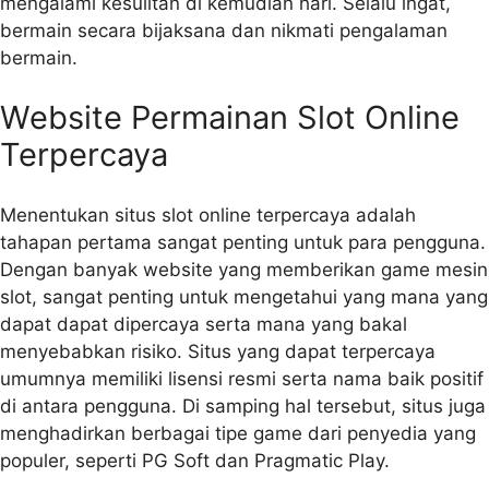
mengalami kesulitan di kemudian hari. Selalu ingat,
bermain secara bijaksana dan nikmati pengalaman
bermain.
Website Permainan Slot Online
Terpercaya
Menentukan situs slot online terpercaya adalah
tahapan pertama sangat penting untuk para pengguna.
Dengan banyak website yang memberikan game mesin
slot, sangat penting untuk mengetahui yang mana yang
dapat dapat dipercaya serta mana yang bakal
menyebabkan risiko. Situs yang dapat terpercaya
umumnya memiliki lisensi resmi serta nama baik positif
di antara pengguna. Di samping hal tersebut, situs juga
menghadirkan berbagai tipe game dari penyedia yang
populer, seperti PG Soft dan Pragmatic Play.