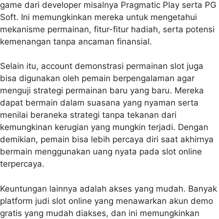
game dari developer misalnya Pragmatic Play serta PG
Soft. Ini memungkinkan mereka untuk mengetahui
mekanisme permainan, fitur-fitur hadiah, serta potensi
kemenangan tanpa ancaman finansial.
Selain itu, account demonstrasi permainan slot juga
bisa digunakan oleh pemain berpengalaman agar
menguji strategi permainan baru yang baru. Mereka
dapat bermain dalam suasana yang nyaman serta
menilai beraneka strategi tanpa tekanan dari
kemungkinan kerugian yang mungkin terjadi. Dengan
demikian, pemain bisa lebih percaya diri saat akhirnya
bermain menggunakan uang nyata pada slot online
terpercaya.
Keuntungan lainnya adalah akses yang mudah. Banyak
platform judi slot online yang menawarkan akun demo
gratis yang mudah diakses, dan ini memungkinkan