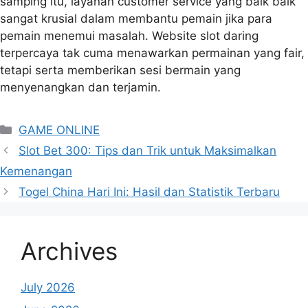
samping itu, layanan customer service yang baik baik
sangat krusial dalam membantu pemain jika para
pemain menemui masalah. Website slot daring
terpercaya tak cuma menawarkan permainan yang fair,
tetapi serta memberikan sesi bermain yang
menyenangkan dan terjamin.
Categories
GAME ONLINE
Slot Bet 300: Tips dan Trik untuk Maksimalkan
Kemenangan
Togel China Hari Ini: Hasil dan Statistik Terbaru
Archives
July 2026