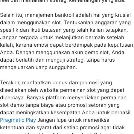
Selain itu, manajemen bankroll adalah hal yang krusial
dalam menggunakan slot. Tentukanlah anggaran yang
spesifik dan ikuti batasan yang telah kalian tetapkan.
Jangan tergoda untuk melanjutkan bermain setelah
kalah, karena emosi dapat berdampak pada keputusan
Anda. Dengan menggunakan akun demo slot, Anda
dapat berlatih dan menguji strategi tanpa harus
mengeluarkan uang sungguhan.
Terakhir, manfaatkan bonus dan promosi yang
disediakan oleh website permainan slot yang dapat
dipercaya. Banyak platform menyediakan permainan
slot demo tanpa biaya atau promosi setoran yang
dapat meningkatkan kesempatan Anda untuk berhasil.
Pragmatic Play
Jangan lupa untuk memeriksa
ketentuan dan syarat dari setiap promosi agar tidak