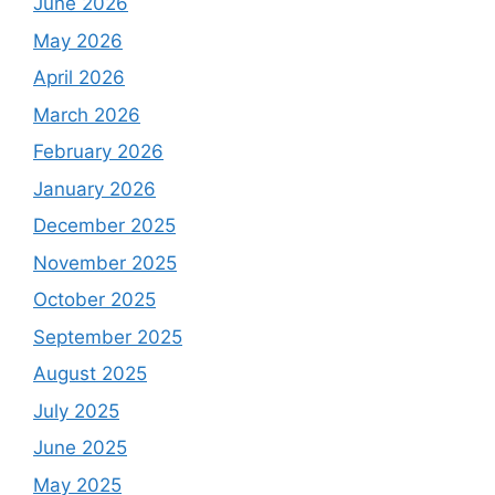
June 2026
May 2026
April 2026
March 2026
February 2026
January 2026
December 2025
November 2025
October 2025
September 2025
August 2025
July 2025
June 2025
May 2025