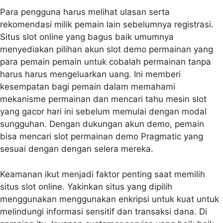
Para pengguna harus melihat ulasan serta
rekomendasi milik pemain lain sebelumnya registrasi.
Situs slot online yang bagus baik umumnya
menyediakan pilihan akun slot demo permainan yang
para pemain pemain untuk cobalah permainan tanpa
harus harus mengeluarkan uang. Ini memberi
kesempatan bagi pemain dalam memahami
mekanisme permainan dan mencari tahu mesin slot
yang gacor hari ini sebelum memulai dengan modal
sungguhan. Dengan dukungan akun demo, pemain
bisa mencari slot permainan demo Pragmatic yang
sesuai dengan dengan selera mereka.
Keamanan ikut menjadi faktor penting saat memilih
situs slot online. Yakinkan situs yang dipilih
menggunakan menggunakan enkripsi untuk kuat untuk
melindungi informasi sensitif dan transaksi dana. Di