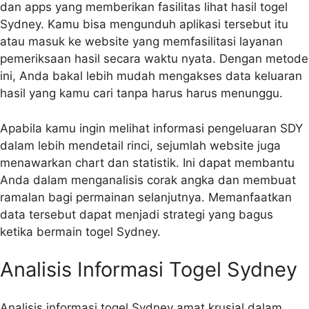
dan apps yang memberikan fasilitas lihat hasil togel
Sydney. Kamu bisa mengunduh aplikasi tersebut itu
atau masuk ke website yang memfasilitasi layanan
pemeriksaan hasil secara waktu nyata. Dengan metode
ini, Anda bakal lebih mudah mengakses data keluaran
hasil yang kamu cari tanpa harus harus menunggu.
Apabila kamu ingin melihat informasi pengeluaran SDY
dalam lebih mendetail rinci, sejumlah website juga
menawarkan chart dan statistik. Ini dapat membantu
Anda dalam menganalisis corak angka dan membuat
ramalan bagi permainan selanjutnya. Memanfaatkan
data tersebut dapat menjadi strategi yang bagus
ketika bermain togel Sydney.
Analisis Informasi Togel Sydney
Analisis informasi togel Sydney amat krusial dalam