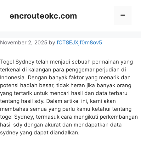
Skip
to
encrouteokc.com
Menu
content
November 2, 2025
by
fOT8EJXjf0m8ov5
Togel Sydney telah menjadi sebuah permainan yang
terkenal di kalangan para penggemar perjudian di
Indonesia. Dengan banyak faktor yang menarik dan
potensi hadiah besar, tidak heran jika banyak orang
yang tertarik untuk mencari hasil dan data terbaru
tentang hasil sdy. Dalam artikel ini, kami akan
membahas semua yang perlu kamu ketahui tentang
togel Sydney, termasuk cara mengikuti perkembangan
hasil sdy dengan akurat dan mendapatkan data
sydney yang dapat diandalkan.