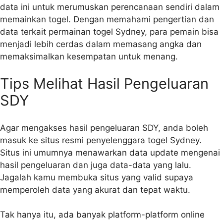
data ini untuk merumuskan perencanaan sendiri dalam
memainkan togel. Dengan memahami pengertian dan
data terkait permainan togel Sydney, para pemain bisa
menjadi lebih cerdas dalam memasang angka dan
memaksimalkan kesempatan untuk menang.
Tips Melihat Hasil Pengeluaran
SDY
Agar mengakses hasil pengeluaran SDY, anda boleh
masuk ke situs resmi penyelenggara togel Sydney.
Situs ini umumnya menawarkan data update mengenai
hasil pengeluaran dan juga data-data yang lalu.
Jagalah kamu membuka situs yang valid supaya
memperoleh data yang akurat dan tepat waktu.
Tak hanya itu, ada banyak platform-platform online