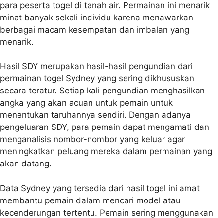
para peserta togel di tanah air. Permainan ini menarik
minat banyak sekali individu karena menawarkan
berbagai macam kesempatan dan imbalan yang
menarik.
Hasil SDY merupakan hasil-hasil pengundian dari
permainan togel Sydney yang sering dikhususkan
secara teratur. Setiap kali pengundian menghasilkan
angka yang akan acuan untuk pemain untuk
menentukan taruhannya sendiri. Dengan adanya
pengeluaran SDY, para pemain dapat mengamati dan
menganalisis nombor-nombor yang keluar agar
meningkatkan peluang mereka dalam permainan yang
akan datang.
Data Sydney yang tersedia dari hasil togel ini amat
membantu pemain dalam mencari model atau
kecenderungan tertentu. Pemain sering menggunakan