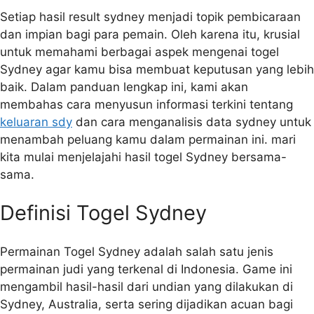
Setiap hasil result sydney menjadi topik pembicaraan
dan impian bagi para pemain. Oleh karena itu, krusial
untuk memahami berbagai aspek mengenai togel
Sydney agar kamu bisa membuat keputusan yang lebih
baik. Dalam panduan lengkap ini, kami akan
membahas cara menyusun informasi terkini tentang
keluaran sdy
dan cara menganalisis data sydney untuk
menambah peluang kamu dalam permainan ini. mari
kita mulai menjelajahi hasil togel Sydney bersama-
sama.
Definisi Togel Sydney
Permainan Togel Sydney adalah salah satu jenis
permainan judi yang terkenal di Indonesia. Game ini
mengambil hasil-hasil dari undian yang dilakukan di
Sydney, Australia, serta sering dijadikan acuan bagi