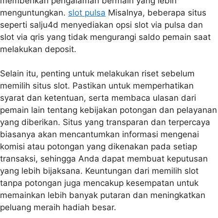
memberikan pengalaman bermain yang lebih
menguntungkan.
slot pulsa
Misalnya, beberapa situs
seperti salju4d menyediakan opsi slot via pulsa dan
slot via qris yang tidak mengurangi saldo pemain saat
melakukan deposit.
Selain itu, penting untuk melakukan riset sebelum
memilih situs slot. Pastikan untuk memperhatikan
syarat dan ketentuan, serta membaca ulasan dari
pemain lain tentang kebijakan potongan dan pelayanan
yang diberikan. Situs yang transparan dan terpercaya
biasanya akan mencantumkan informasi mengenai
komisi atau potongan yang dikenakan pada setiap
transaksi, sehingga Anda dapat membuat keputusan
yang lebih bijaksana. Keuntungan dari memilih slot
tanpa potongan juga mencakup kesempatan untuk
memainkan lebih banyak putaran dan meningkatkan
peluang meraih hadiah besar.