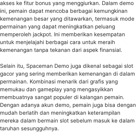
akses ke fitur bonus yang menggiurkan. Dalam demo
ini, pemain dapat mencoba berbagai kemungkinan
kemenangan besar yang ditawarkan, termasuk mode
permainan yang dapat meningkatkan peluang
memperoleh jackpot. Ini memberikan kesempatan
untuk menjelajahi berbagai cara untuk meraih
kemenangan tanpa tekanan dari aspek finansial.
Selain itu, Spaceman Demo juga dikenal sebagai slot
gacor yang sering memberikan kemenangan di dalam
permainan. Kombinasi menarik dari grafis yang
memukau dan gameplay yang mengasyikkan
membuatnya sangat populer di kalangan pemain.
Dengan adanya akun demo, pemain juga bisa dengan
mudah berlatih dan meningkatkan keterampilan
mereka dalam bermain slot sebelum masuk ke dalam
taruhan sesungguhnya.