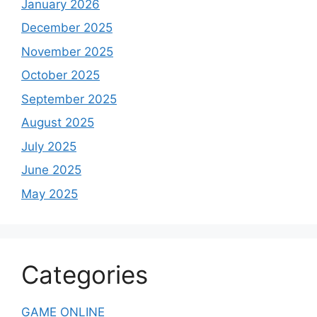
January 2026
December 2025
November 2025
October 2025
September 2025
August 2025
July 2025
June 2025
May 2025
Categories
GAME ONLINE