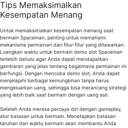
Tips Memaksimalkan
Kesempatan Menang
Untuk memaksimalkan kesempatan menang saat
bermain Spaceman, penting untuk memahami
mekanisme permainan dan fitur-fitur yang ditawarkan.
Luangkan waktu untuk bermain demo slot Spaceman
terlebih dahulu agar Anda dapat mendapatkan
gambaran yang jelas tentang bagaimana permainan ini
berfungsi. Dengan mencoba demo slot, Anda dapat
menjelajahi berbagai kemungkinan tanpa harus
mengeluarkan uang, sehingga bisa merancang strategi
yang lebih baik saat bermain dengan uang asli.
Setelah Anda merasa percaya diri dengan gameplay,
atur batasan untuk bermain. Menetapkan batasan
taruhan dan waktu bermain akan membantu Anda