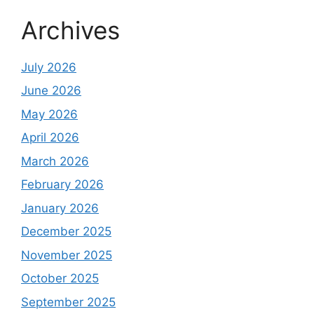
Archives
July 2026
June 2026
May 2026
April 2026
March 2026
February 2026
January 2026
December 2025
November 2025
October 2025
September 2025