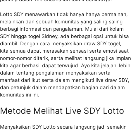
Lotto SDY menawarkan tidak hanya hanya permainan,
melainkan dan sebuah komunitas yang saling saling
berbagi informasi dan pengalaman. Mulai dari kolam
SDY hingga togel Sidney, ada berbagai opsi untuk bisa
diambil. Dengan cara menyaksikan draw SDY togel,
kita semua dapat merasakan sensasi serta emosi saat
nomor-nomor ditarik, serta melihat langsung jika impian
kita agar berhasil dapat terwujud. Ayo kita jelajahi lebih
dalam tentang pengalaman menyaksikan serta
manfaat dari ikut serta dalam mengikuti live draw SDY,
dan petunjuk dalam mendapatkan bagian dari dalam
komunitas ini ini.
Metode Melihat Live SDY Lotto
Menyaksikan SDY Lotto secara langsung jadi semakin