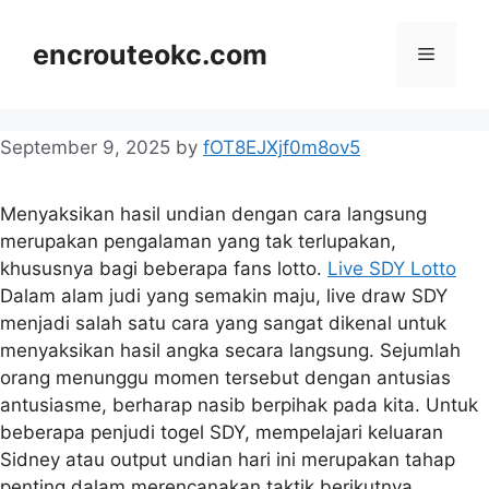
Skip
to
encrouteokc.com
Menu
content
September 9, 2025
by
fOT8EJXjf0m8ov5
Menyaksikan hasil undian dengan cara langsung
merupakan pengalaman yang tak terlupakan,
khususnya bagi beberapa fans lotto.
Live SDY Lotto
Dalam alam judi yang semakin maju, live draw SDY
menjadi salah satu cara yang sangat dikenal untuk
menyaksikan hasil angka secara langsung. Sejumlah
orang menunggu momen tersebut dengan antusias
antusiasme, berharap nasib berpihak pada kita. Untuk
beberapa penjudi togel SDY, mempelajari keluaran
Sidney atau output undian hari ini merupakan tahap
penting dalam merencanakan taktik berikutnya.