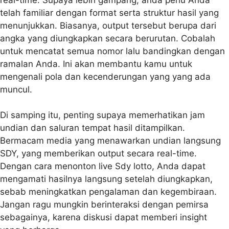
telah familiar dengan format serta struktur hasil yang
menunjukkan. Biasanya, output tersebut berupa dari
angka yang diungkapkan secara berurutan. Cobalah
untuk mencatat semua nomor lalu bandingkan dengan
ramalan Anda. Ini akan membantu kamu untuk
mengenali pola dan kecenderungan yang yang ada
muncul.
Di samping itu, penting supaya memerhatikan jam
undian dan saluran tempat hasil ditampilkan.
Bermacam media yang menawarkan undian langsung
SDY, yang memberikan output secara real-time.
Dengan cara menonton live Sdy lotto, Anda dapat
mengamati hasilnya langsung setelah diungkapkan,
sebab meningkatkan pengalaman dan kegembiraan.
Jangan ragu mungkin berinteraksi dengan pemirsa
sebagainya, karena diskusi dapat memberi insight