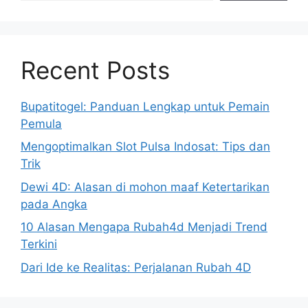
Recent Posts
Bupatitogel: Panduan Lengkap untuk Pemain
Pemula
Mengoptimalkan Slot Pulsa Indosat: Tips dan
Trik
Dewi 4D: Alasan di mohon maaf Ketertarikan
pada Angka
10 Alasan Mengapa Rubah4d Menjadi Trend
Terkini
Dari Ide ke Realitas: Perjalanan Rubah 4D