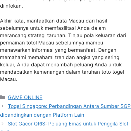
diinfokan.
Akhir kata, manfaatkan data Macau dari hasil
sebelumnya untuk memfasilitasi Anda dalam
merancang strategi taruhan. Tinjau pola keluaran dari
permainan totol Macau sebelumnya mampu
menawarkan informasi yang bermanfaat. Dengan
memahami memahami tren dan angka yang sering
keluar, Anda dapat menambah peluang Anda untuk
mendapatkan kemenangan dalam taruhan toto togel
Macau.
Categories
GAME ONLINE
Togel Singapore: Perbandingan Antara Sumber SGP
dibandingkan dengan Platform Lain
Slot Gacor QRIS: Peluang Emas untuk Penggila Slot