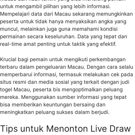
untuk mengambil pilihan yang lebih informasi.
Mempelajari data dari Macau sekarang memungkinkan
peserta untuk tidak hanya menyaksikan angka yang
muncul, melainkan juga guna memahami kondisi
permainan secara keseluruhan. Data yang tepat dan
real-time amat penting untuk taktik yang efektif.
Krucial bagi pemain untuk mengikuti perkembangan
terbaru dalam pengeluaran Macau. Dengan cara selalu
memperbarui informasi, termasuk melakukan cek pada
situs resmi dan media sosial yang terkait dengan judi
togel Macau, peserta bis mengoptimalkan peluang
mereka. Menggunakan sumber informasi yang tepat
bisa memberikan keuntungan bersaing dan
meningkatkan peluang sukses dalam berjudi.
Tips untuk Menonton Live Draw