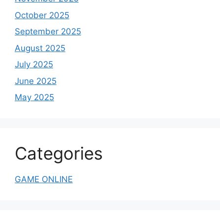
October 2025
September 2025
August 2025
July 2025
June 2025
May 2025
Categories
GAME ONLINE