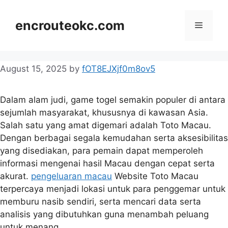
Skip
to
encrouteokc.com
Menu
content
August 15, 2025
by
fOT8EJXjf0m8ov5
Dalam alam judi, game togel semakin populer di antara
sejumlah masyarakat, khususnya di kawasan Asia.
Salah satu yang amat digemari adalah Toto Macau.
Dengan berbagai segala kemudahan serta aksesibilitas
yang disediakan, para pemain dapat memperoleh
informasi mengenai hasil Macau dengan cepat serta
akurat.
pengeluaran macau
Website Toto Macau
terpercaya menjadi lokasi untuk para penggemar untuk
memburu nasib sendiri, serta mencari data serta
analisis yang dibutuhkan guna menambah peluang
untuk menang.