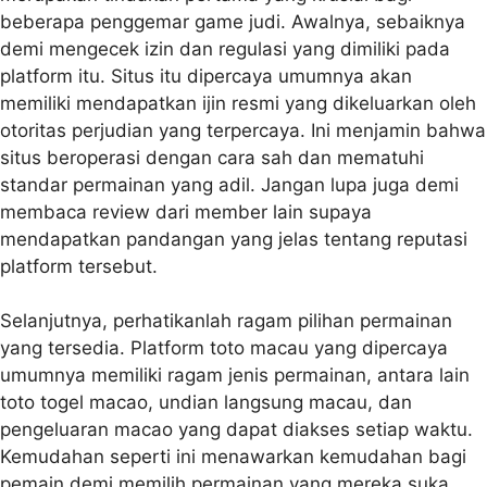
beberapa penggemar game judi. Awalnya, sebaiknya
demi mengecek izin dan regulasi yang dimiliki pada
platform itu. Situs itu dipercaya umumnya akan
memiliki mendapatkan ijin resmi yang dikeluarkan oleh
otoritas perjudian yang terpercaya. Ini menjamin bahwa
situs beroperasi dengan cara sah dan mematuhi
standar permainan yang adil. Jangan lupa juga demi
membaca review dari member lain supaya
mendapatkan pandangan yang jelas tentang reputasi
platform tersebut.
Selanjutnya, perhatikanlah ragam pilihan permainan
yang tersedia. Platform toto macau yang dipercaya
umumnya memiliki ragam jenis permainan, antara lain
toto togel macao, undian langsung macau, dan
pengeluaran macao yang dapat diakses setiap waktu.
Kemudahan seperti ini menawarkan kemudahan bagi
pemain demi memilih permainan yang mereka suka