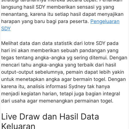
langsung hasil SDY memberikan sensasi yg yang
menantang, karena itu setiap hasil dapat menyajikan
harapan yang baru bagi para peserta.
Pengeluaran
SDY
Melihat data dan data statistik dari lotre SDY pada
hari ini akan memberikan sebuah pandangan yang
tegas tentang angka-angka yg sering ditemui. Dengan
mencari tahu angka-angka yang terbaik dari hasil
output-output sebelumnya, pemain dapat lebih yakin
untuk menetapkan angka agar bermain togel. Dengan
karena itu, analisis informasi Sydney tak hanya
menjadi kegiatan harian, tetapi juga bagian integral
dari usaha agar memenangkan permainan togel.
Live Draw dan Hasil Data
Keluaran