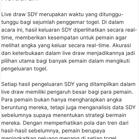
Live draw SDY merupakan waktu yang ditunggu-
tunggu bagi sejumlah penggemar togel. Di dalam
acara ini, hasil keluaran SDY diperlihatkan secara real-
time, memberikan kesempatan untuk pemain agar
melihat angka yang keluar secara real-time. Akurasi
dan keterbukaan dalam live draw menjadikannya jadi
pilihan utama bagi banyak pemain dalam mengikuti
pengeluaran togel.
Setiap hasil pengeluaran SDY yang ditampilkan dalam
live draw memiliki pengaruh besar bagi para pemain.
Para pemain bukan hanya mengharapkan angka
beruntung mereka, tetapi juga menganalisis data SDY
sebelumnya supaya menentukan strategi bermain
mereka. Dengan memperhatikan pola dan tren dari
hasil-hasil sebelumnya, pemain berupaya
meningkatkan peluang menang di setiap togel.