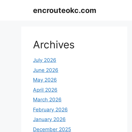
Skip
encrouteokc.com
to
content
Archives
July 2026
June 2026
May 2026
April 2026
March 2026
February 2026
January 2026
December 2025