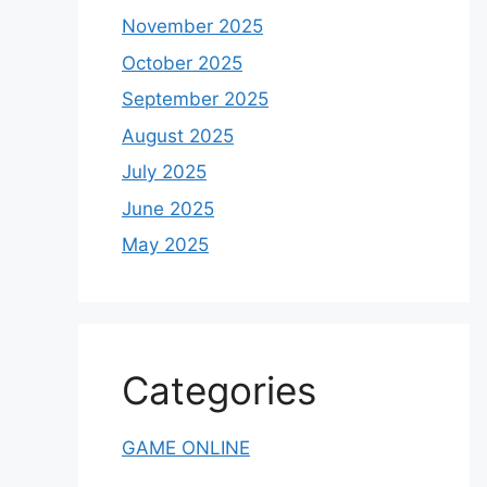
November 2025
October 2025
September 2025
August 2025
July 2025
June 2025
May 2025
Categories
GAME ONLINE