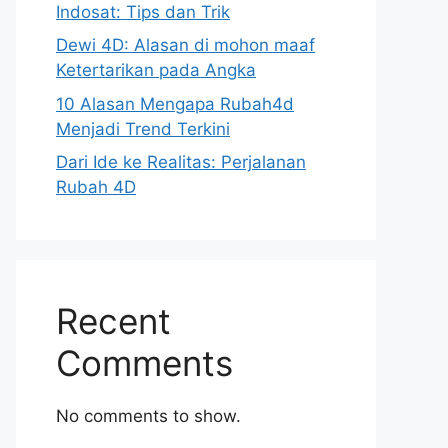
Indosat: Tips dan Trik
Dewi 4D: Alasan di mohon maaf
Ketertarikan pada Angka
10 Alasan Mengapa Rubah4d
Menjadi Trend Terkini
Dari Ide ke Realitas: Perjalanan
Rubah 4D
Recent
Comments
No comments to show.