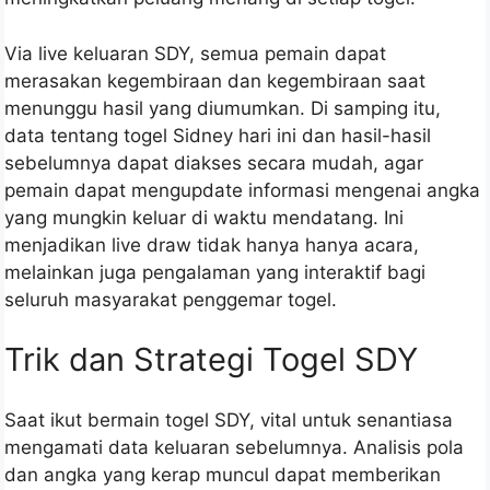
Via live keluaran SDY, semua pemain dapat
merasakan kegembiraan dan kegembiraan saat
menunggu hasil yang diumumkan. Di samping itu,
data tentang togel Sidney hari ini dan hasil-hasil
sebelumnya dapat diakses secara mudah, agar
pemain dapat mengupdate informasi mengenai angka
yang mungkin keluar di waktu mendatang. Ini
menjadikan live draw tidak hanya hanya acara,
melainkan juga pengalaman yang interaktif bagi
seluruh masyarakat penggemar togel.
Trik dan Strategi Togel SDY
Saat ikut bermain togel SDY, vital untuk senantiasa
mengamati data keluaran sebelumnya. Analisis pola
dan angka yang kerap muncul dapat memberikan