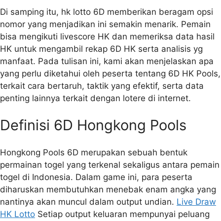
Di samping itu, hk lotto 6D memberikan beragam opsi
nomor yang menjadikan ini semakin menarik. Pemain
bisa mengikuti livescore HK dan memeriksa data hasil
HK untuk mengambil rekap 6D HK serta analisis yg
manfaat. Pada tulisan ini, kami akan menjelaskan apa
yang perlu diketahui oleh peserta tentang 6D HK Pools,
terkait cara bertaruh, taktik yang efektif, serta data
penting lainnya terkait dengan lotere di internet.
Definisi 6D Hongkong Pools
Hongkong Pools 6D merupakan sebuah bentuk
permainan togel yang terkenal sekaligus antara pemain
togel di Indonesia. Dalam game ini, para peserta
diharuskan membutuhkan menebak enam angka yang
nantinya akan muncul dalam output undian.
Live Draw
HK Lotto
Setiap output keluaran mempunyai peluang