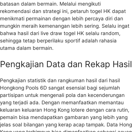
batasan dalam bermain. Melalui mengikuti
rekomendasi dan strategi ini, petaruh togel HK dapat
menikmati permainan dengan lebih percaya diri dan
mungkin meraih kemenangan lebih sering. Selalu ingat
bahwa hasil dari live draw togel HK selalu random,
sehingga tetap berperilaku sportif adalah rahasia
utama dalam bermain.
Pengkajian Data dan Rekap Hasil
Pengkajian statistik dan rangkuman hasil dari hasil
Hongkong Pools 6D sangat esensial bagi sejumlah
partisipan untuk mengenali pola dan kecenderungan
yang terjadi ada. Dengan memanfaatkan memantau
keluaran keluaran Hong Kong lotere dengan cara rutin,
pemain bisa mendapatkan gambaran yang lebih yang
jelas soal bilangan yang kerap acap tampak. Data Hong
Kong yang terhimpun bisa dimanfaatkan sebagai acuan