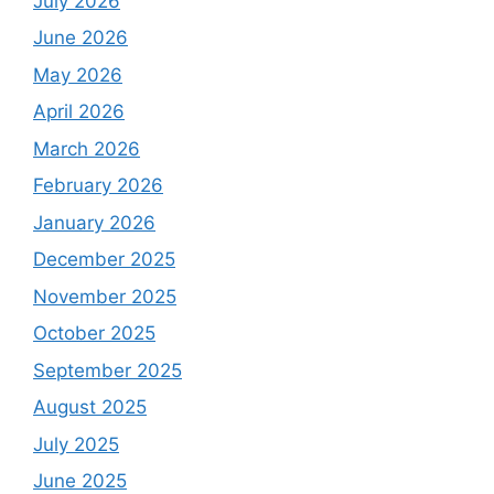
July 2026
June 2026
May 2026
April 2026
March 2026
February 2026
January 2026
December 2025
November 2025
October 2025
September 2025
August 2025
July 2025
June 2025