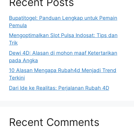
Recent Posts
Bupatitogel: Panduan Lengkap untuk Pemain
Pemula
Mengoptimalkan Slot Pulsa Indosat: Tips dan
Trik
Dewi 4D: Alasan di mohon maaf Ketertarikan
pada Angka
10 Alasan Mengapa Rubah4d Menjadi Trend
Terkini
Dari Ide ke Realitas: Perjalanan Rubah 4D
Recent Comments