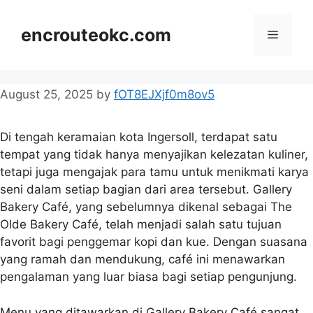
Skip
to
encrouteokc.com
Menu
content
August 25, 2025
by
fOT8EJXjf0m8ov5
Di tengah keramaian kota Ingersoll, terdapat satu
tempat yang tidak hanya menyajikan kelezatan kuliner,
tetapi juga mengajak para tamu untuk menikmati karya
seni dalam setiap bagian dari area tersebut. Gallery
Bakery Café, yang sebelumnya dikenal sebagai The
Olde Bakery Café, telah menjadi salah satu tujuan
favorit bagi penggemar kopi dan kue. Dengan suasana
yang ramah dan mendukung, café ini menawarkan
pengalaman yang luar biasa bagi setiap pengunjung.
Menu yang ditawarkan di Gallery Bakery Café sangat