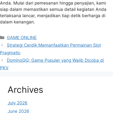
Anda. Mulai dari pemesanan hingga penyajian, kami
siap dalam memastikan semua detail kegiatan Anda
terlaksana lancar, menjadikan tiap detik berharga di
dalam kenangan.
Categories
GAME ONLINE
Strategi Cerdik Memanfaatkan Permainan Slot
Pragmatic
DominoQQ: Game Populer yang Wajib Dicoba di
PKV
Archives
July 2026
June 2026