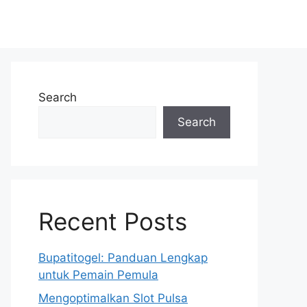
Search
Search
Recent Posts
Bupatitogel: Panduan Lengkap
untuk Pemain Pemula
Mengoptimalkan Slot Pulsa