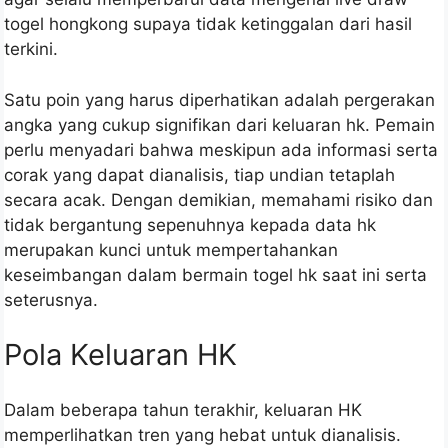
togel hongkong supaya tidak ketinggalan dari hasil
terkini.
Satu poin yang harus diperhatikan adalah pergerakan
angka yang cukup signifikan dari keluaran hk. Pemain
perlu menyadari bahwa meskipun ada informasi serta
corak yang dapat dianalisis, tiap undian tetaplah
secara acak. Dengan demikian, memahami risiko dan
tidak bergantung sepenuhnya kepada data hk
merupakan kunci untuk mempertahankan
keseimbangan dalam bermain togel hk saat ini serta
seterusnya.
Pola Keluaran HK
Dalam beberapa tahun terakhir, keluaran HK
memperlihatkan tren yang hebat untuk dianalisis.