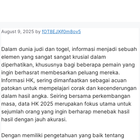
August 9, 2025
by
fOT8EJXjf0m8ov5
Dalam dunia judi dan togel, informasi menjadi sebuah
elemen yang sangat sangat krusial dalam
diperhatikan, khususnya bagi beberapa pemain yang
ingin berhasrat membesarkan peluang mereka.
Informasi HK, sering dimanfaatkan sebagai acuan
patokan untuk mempelajari corak dan kecenderungan
dalam hasil angka. Seiring bersama perkembangan
masa, data HK 2025 merupakan fokus utama untuk
sejumlah orang yang ingin berharap menebak hasil
hasil dengan jauh akurasi.
Dengan memiliki pengetahuan yang baik tentang