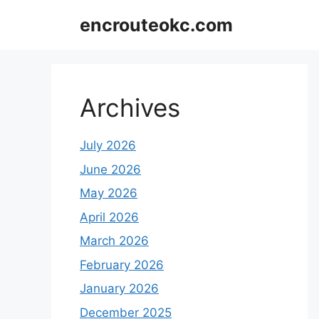
Skip
encrouteokc.com
to
content
Archives
July 2026
June 2026
May 2026
April 2026
March 2026
February 2026
January 2026
December 2025