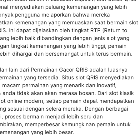
kenal menyediakan peluang kemenangan yang lebih
 Banyak pengguna melaporkan bahwa mereka
tkan kemenangan yang memuaskan saat bermain slot
IS. Ini dapat dijelaskan oleh tingkat RTP (Return to
yang lebih baik dibandingkan dengan jenis slot yang
ngan tingkat kemenangan yang lebih tinggi, pemain
ebih dihargai dan bersemangat untuk terus bermain.
an lain dari Permainan Gacor QRIS adalah luasnya
permainan yang tersedia. Situs slot QRIS menyediakan
 macam permainan yang menarik dan inovatif,
 anda tidak akan akan merasa bosan. Dari slot klasik
lot online modern, setiap pemain dapat mendapatkan
ng sesuai dengan selera mereka. Dengan berbagai
ini, proses bermain menjadi lebih seru dan
birakan, memperbesar kemungkinan pemain untuk
kemenangan yang lebih besar.