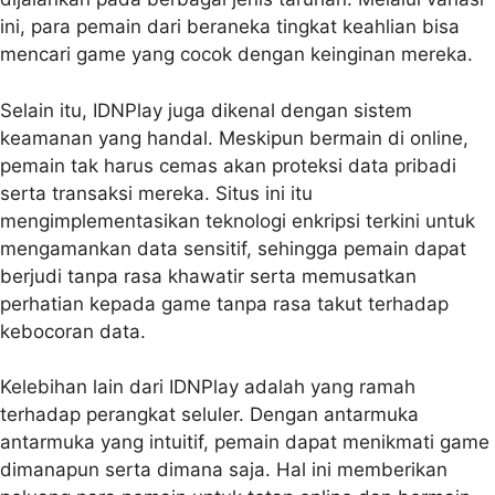
ini, para pemain dari beraneka tingkat keahlian bisa
mencari game yang cocok dengan keinginan mereka.
Selain itu, IDNPlay juga dikenal dengan sistem
keamanan yang handal. Meskipun bermain di online,
pemain tak harus cemas akan proteksi data pribadi
serta transaksi mereka. Situs ini itu
mengimplementasikan teknologi enkripsi terkini untuk
mengamankan data sensitif, sehingga pemain dapat
berjudi tanpa rasa khawatir serta memusatkan
perhatian kepada game tanpa rasa takut terhadap
kebocoran data.
Kelebihan lain dari IDNPlay adalah yang ramah
terhadap perangkat seluler. Dengan antarmuka
antarmuka yang intuitif, pemain dapat menikmati game
dimanapun serta dimana saja. Hal ini memberikan