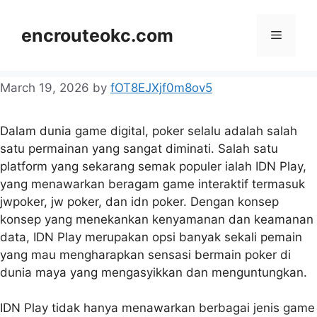
Skip
to
encrouteokc.com
Menu
content
March 19, 2026
by
fOT8EJXjf0m8ov5
Dalam dunia game digital, poker selalu adalah salah
satu permainan yang sangat diminati. Salah satu
platform yang sekarang semak populer ialah IDN Play,
yang menawarkan beragam game interaktif termasuk
jwpoker, jw poker, dan idn poker. Dengan konsep
konsep yang menekankan kenyamanan dan keamanan
data, IDN Play merupakan opsi banyak sekali pemain
yang mau mengharapkan sensasi bermain poker di
dunia maya yang mengasyikkan dan menguntungkan.
IDN Play tidak hanya menawarkan berbagai jenis game