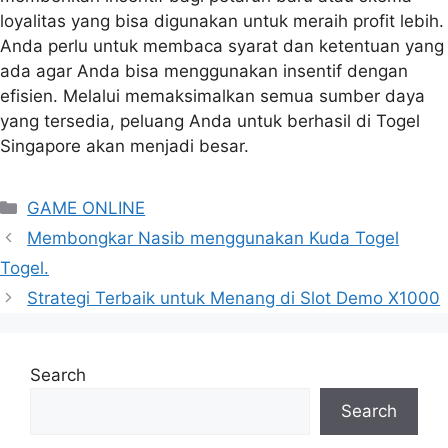
loyalitas yang bisa digunakan untuk meraih profit lebih.
Anda perlu untuk membaca syarat dan ketentuan yang
ada agar Anda bisa menggunakan insentif dengan
efisien. Melalui memaksimalkan semua sumber daya
yang tersedia, peluang Anda untuk berhasil di Togel
Singapore akan menjadi besar.
Categories
GAME ONLINE
Membongkar Nasib menggunakan Kuda Togel
Togel.
Strategi Terbaik untuk Menang di Slot Demo X1000
Search
Search