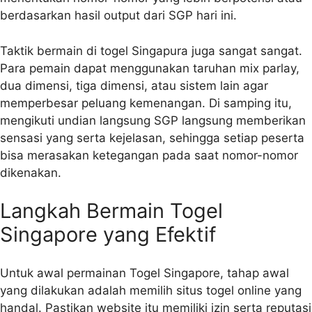
berdasarkan hasil output dari SGP hari ini.
Taktik bermain di togel Singapura juga sangat sangat.
Para pemain dapat menggunakan taruhan mix parlay,
dua dimensi, tiga dimensi, atau sistem lain agar
memperbesar peluang kemenangan. Di samping itu,
mengikuti undian langsung SGP langsung memberikan
sensasi yang serta kejelasan, sehingga setiap peserta
bisa merasakan ketegangan pada saat nomor-nomor
dikenakan.
Langkah Bermain Togel
Singapore yang Efektif
Untuk awal permainan Togel Singapore, tahap awal
yang dilakukan adalah memilih situs togel online yang
handal. Pastikan website itu memiliki izin serta reputasi