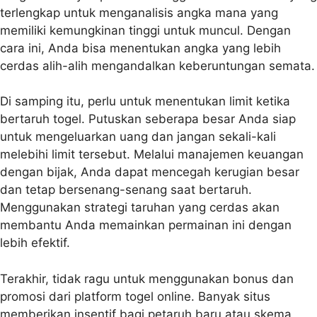
terlengkap untuk menganalisis angka mana yang
memiliki kemungkinan tinggi untuk muncul. Dengan
cara ini, Anda bisa menentukan angka yang lebih
cerdas alih-alih mengandalkan keberuntungan semata.
Di samping itu, perlu untuk menentukan limit ketika
bertaruh togel. Putuskan seberapa besar Anda siap
untuk mengeluarkan uang dan jangan sekali-kali
melebihi limit tersebut. Melalui manajemen keuangan
dengan bijak, Anda dapat mencegah kerugian besar
dan tetap bersenang-senang saat bertaruh.
Menggunakan strategi taruhan yang cerdas akan
membantu Anda memainkan permainan ini dengan
lebih efektif.
Terakhir, tidak ragu untuk menggunakan bonus dan
promosi dari platform togel online. Banyak situs
memberikan insentif bagi petaruh baru atau skema