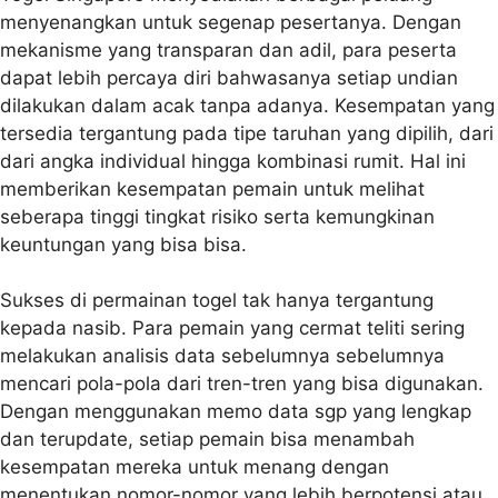
menyenangkan untuk segenap pesertanya. Dengan
mekanisme yang transparan dan adil, para peserta
dapat lebih percaya diri bahwasanya setiap undian
dilakukan dalam acak tanpa adanya. Kesempatan yang
tersedia tergantung pada tipe taruhan yang dipilih, dari
dari angka individual hingga kombinasi rumit. Hal ini
memberikan kesempatan pemain untuk melihat
seberapa tinggi tingkat risiko serta kemungkinan
keuntungan yang bisa bisa.
Sukses di permainan togel tak hanya tergantung
kepada nasib. Para pemain yang cermat teliti sering
melakukan analisis data sebelumnya sebelumnya
mencari pola-pola dari tren-tren yang bisa digunakan.
Dengan menggunakan memo data sgp yang lengkap
dan terupdate, setiap pemain bisa menambah
kesempatan mereka untuk menang dengan
menentukan nomor-nomor yang lebih berpotensi atau