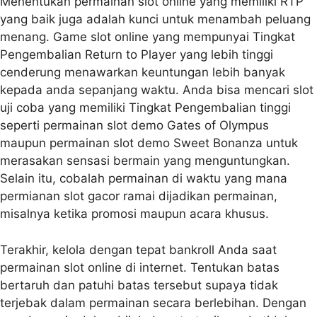
Menentukan permainan slot online yang memiliki RTP
yang baik juga adalah kunci untuk menambah peluang
menang. Game slot online yang mempunyai Tingkat
Pengembalian Return to Player yang lebih tinggi
cenderung menawarkan keuntungan lebih banyak
kepada anda sepanjang waktu. Anda bisa mencari slot
uji coba yang memiliki Tingkat Pengembalian tinggi
seperti permainan slot demo Gates of Olympus
maupun permainan slot demo Sweet Bonanza untuk
merasakan sensasi bermain yang menguntungkan.
Selain itu, cobalah permainan di waktu yang mana
permianan slot gacor ramai dijadikan permainan,
misalnya ketika promosi maupun acara khusus.
Terakhir, kelola dengan tepat bankroll Anda saat
permainan slot online di internet. Tentukan batas
bertaruh dan patuhi batas tersebut supaya tidak
terjebak dalam permainan secara berlebihan. Dengan