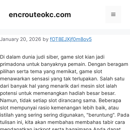
Skip
to
encrouteokc.com
Menu
content
January 20, 2026
by
fOT8EJXjf0m8ov5
Di dalam dunia judi siber, game slot kian jadi
primadona untuk banyaknya pemain. Dengan beragam
pilihan serta tema yang memikat, game slot
menawarkan sensasi yang tak terlupakan. Salah satu
dari banyak hal yang menarik dari mesin slot ialah
potensi untuk memenangkan hadiah besar besar.
Namun, tidak setiap slot dirancang sama. Beberapa
slot mempunyai rasio kemenangan lebih baik, atau
istilah yang sering sering digunakan, "beruntung". Pada
tulisan ini, kita akan membahas membahas tabir cara
mendapatkan jackpot serta bagaimana Anda dapat