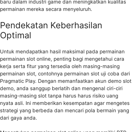
baru dalam industri game dan meningkatkan kualitas
permainan mereka secara menyeluruh.
Pendekatan Keberhasilan
Optimal
Untuk mendapatkan hasil maksimal pada permainan
permainan slot online, penting bagi mengetahui cara
kerja serta fitur yang tersedia oleh masing-masing
permainan slot, contohnya permainan slot uji coba dari
Pragmatic Play. Dengan memanfaatkan akun demo slot
demo, anda sanggup berlatih dan mengenal ciri-ciri
masing-masing slot tanpa harus harus risiko uang
nyata asli. Ini memberikan kesempatan agar mengetes
strategi yang berbeda dan mencari pola bermain yang
dari gaya anda.